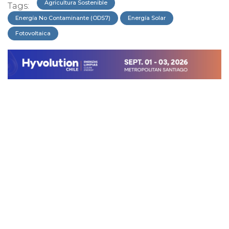
Agricultura Sostenible
Tags:
Energía No Contaminante (ODS7)
Energía Solar
Fotovoltaica