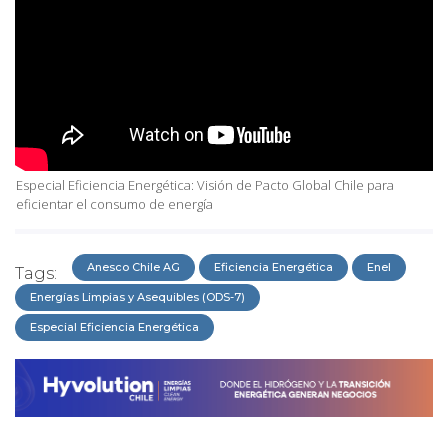
Especial Eficiencia Energética: Visión de Pacto Global Chile para
eficientar el consumo de energía
Anesco Chile AG
Eficiencia Energética
Enel
Tags:
Energías Limpias y Asequibles (ODS-7)
Especial Eficiencia Energética