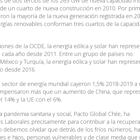
ás de dos tercios de los 265 GW de nueva capacidad in
de un cuarto de nueva construcción en 2010. Por prim
ron la mayoría de la nueva generación registrada en 20
nergías renovables conforman tres cuartos de la capaci
ciones de la OCDE, la energía eólica y solar han repres
a cada año desde 2011. Entre un grupo de países no
éxico y Turquía, la energía eólica y solar han repres
ño desde 2016.
 sector de energía mundial cayeron 1,5% 2018-2019 a
 compensaron más que un aumento de China, que repre
el 14% y la UE con el 6%.
 pandemia sanitaria y social, Pacto Global Chile, ha
s Laborales precisamente para contribuir a la recuper
o debemos olvidar que detrás de los fríos números, h
dres e hijos, personas vulnerables y de clase media que