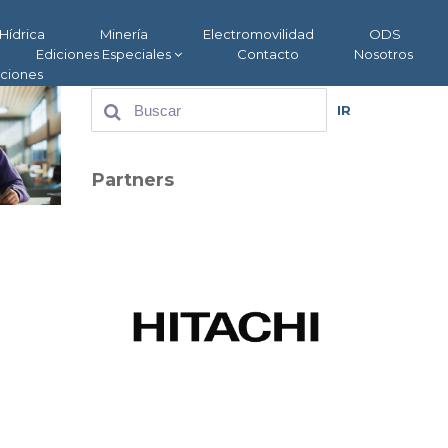
Hídrica
Minería
Electromovilidad
ODS
Ediciones Especiales
Contacto
Nosotros
aciones
IR
Partners