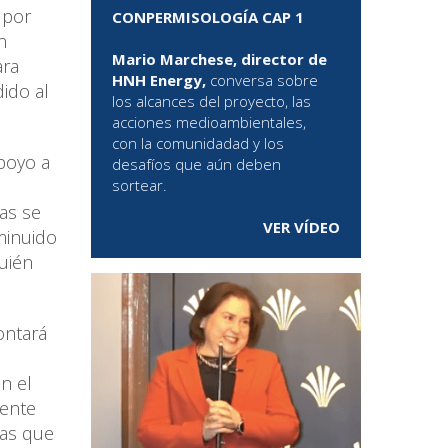
 por
CONPERMISOLOGÍA CAP 1
n
Mario Marchese, director de
ara
HNH Energy,
conversa sobre
ido al
los alcances del proyecto, las
acciones medioambientales,
con la comunidadad y los
poyo a
desafíos que aún deben
sortear.
as se
VER VÍDEO
minuido
quién
ontará
n el
rente
ras que