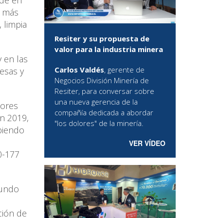
nde en
y más
 limpia
Resiter y su propuesta de
valor para la industria minera
 en las
Carlos Valdés
, gerente de
esas y
Negocios División Minería de
Resiter, para conversar sobre
una nueva gerencia de la
nores
compañía dedicada a abordar
n 2019,
"los dolores" de la minería.
ubiendo
VER VÍDEO
0-177
mundo
ción de