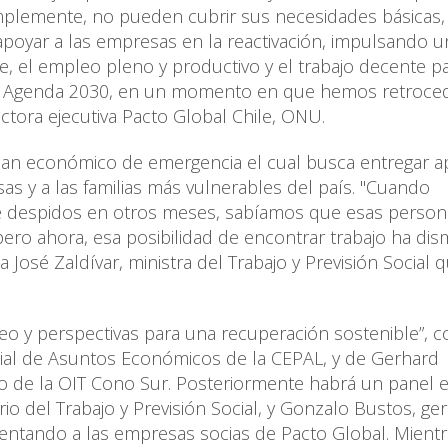
simplemente, no pueden cubrir sus necesidades básicas,
apoyar a las empresas en la reactivación, impulsando u
e, el empleo pleno y productivo y el trabajo decente p
la Agenda 2030, en un momento en que hemos retroced
ctora ejecutiva Pacto Global Chile, ONU.
plan económico de emergencia el cual busca entregar a
sas y a las familias más vulnerables del país. "Cuando
 despidos en otros meses, sabíamos que esas person
ero ahora, esa posibilidad de encontrar trabajo ha dis
a José Zaldívar, ministra del Trabajo y Previsión Social 
 y perspectivas para una recuperación sostenible”, c
cial de Asuntos Económicos de la CEPAL, y de Gerhard
eo de la OIT Cono Sur. Posteriormente habrá un panel e
io del Trabajo y Previsión Social, y Gonzalo Bustos, ge
entando a las empresas socias de Pacto Global. Mient