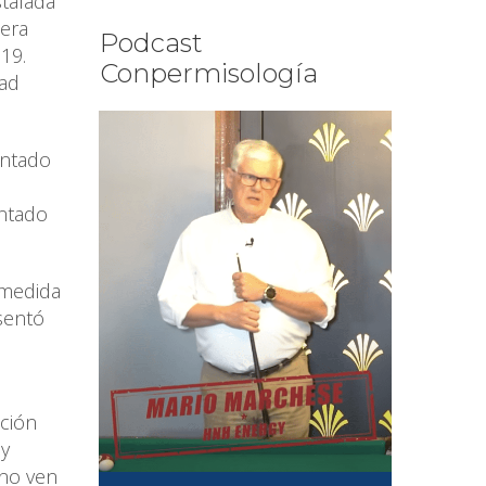
stalada
era
Podcast
19.
Conpermisología
dad
entado
entado
 medida
sentó
ación
ay
 no ven