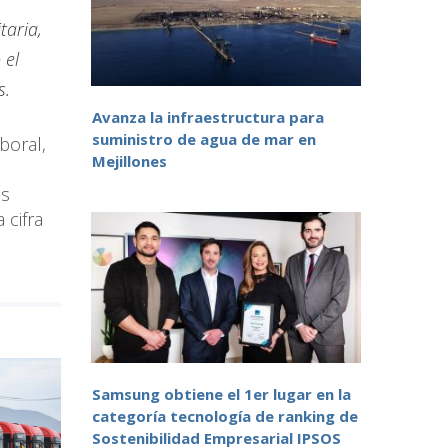
taria,
 el
s.
Avanza la infraestructura para
suministro de agua de mar en
boral,
Mejillones
es
 cifra
Samsung obtiene el 1er lugar en la
categoría tecnología de ranking de
Sostenibilidad Empresarial IPSOS