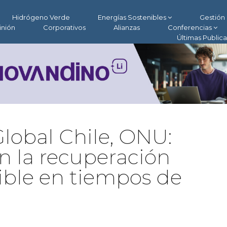
Hidrógeno Verde
Energías Sostenibles
Gestión 
inión
Corporativos
Alianzas
Conferencias
Últimas Public
lobal Chile, ONU:
n la recuperación
ble en tiempos de