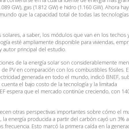
ara convertirse en la cuarta fuente de energía más gra
2.089 GW), gas (1.812 GW) e hidro (1.160 GW). Ahora ha
 mundo que la capacidad total de todas las tecnologías,
s solares, a saber, los módulos que van en los techos y
ogía esté ampliamente disponible para viviendas, empr
 autor principal del estudio.
uciones de la energía solar son considerablemente me
 de PV en comparación con los combustibles fósiles. E
lectricidad generada en todo el mundo, indicó BNEF, s
uenta el bajo costo de la tecnología y la limitada
EF espera que el mercado continúe creciendo, con 14
ofrecen otras perspectivas importantes sobre cómo el 
, la energía producida a partir del carbón cayó un 3% a
frecuencia. Esto marcó la primera caída en la genera