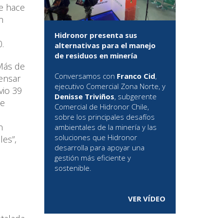
e hace
n
Hidronor presenta sus
.
alternativas para el manejo
de residuos en minería
Más de
Conversamos con
Franco Cid
,
ensar
ejecutivo Comercial Zona Norte, y
vio 39
Denisse Triviños
, subgerente
se
Comercial de Hidronor Chile,
sobre los principales desafíos
n
ambientales de la minería y las
soluciones que Hidronor
es”,
desarrolla para apoyar una
gestión más eficiente y
sostenible.
VER VÍDEO