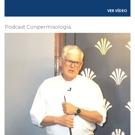
VER VÍDEO
Podcast Conpermisología