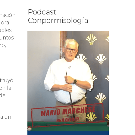
Podcast
inación
Conpermisología
dora
ables
juntos
ro,
tituyó
en la
 de
 a un