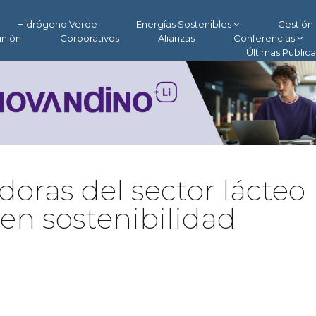
Hidrógeno Verde
Energías Sostenibles
Gestión 
inión
Corporativos
Alianzas
Conferencias
Últimas Public
oras del sector lácteo
 en sostenibilidad