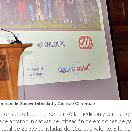
gencia de Sustentabilidad y Cambio Climático.
Consorcio Lechero, se realizó la medición y verificació
adelantaron iniciativas de mitigación de emisiones de g
total de 25.355 toneladas de CO2 equivalente. Ello per