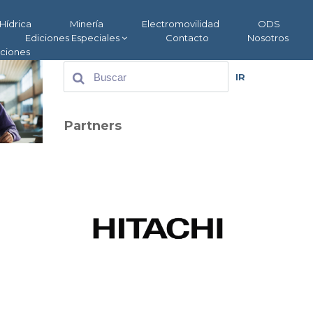
Hídrica
Minería
Electromovilidad
ODS
Ediciones Especiales
Contacto
Nosotros
aciones
IR
Partners