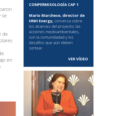
CONPERMISOLOGÍA CAP 1
iparon
y se
Mario Marchese, director de
HNH Energy,
conversa sobre
los alcances del proyecto, las
acciones medioambientales,
e de
con la comunidadad y los
olares
desafíos que aún deben
sortear.
de
VER VÍDEO
ajo en
a