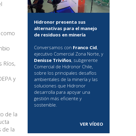
l
Hidronor presenta sus
alternativas para el manejo
n como
de residuos en minería
Conversamos con
Franco Cid
,
mbio
ejecutivo Comercial Zona Norte, y
Denisse Triviños
, subgerente
 Ríos,
Comercial de Hidronor Chile,
sobre los principales desafíos
DEPA y
ambientales de la minería y las
soluciones que Hidronor
desarrolla para apoyar una
gestión más eficiente y
sostenible.
o de la
ucta
VER VÍDEO
 de la