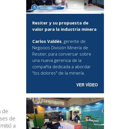
Resiter y su propuesta de
valor para la industria minera
Carlos Valdés
, gerente de
Negocios División Minería de
Resiter, para conversar sobre
una nueva gerencia de la
compañía dedicada a abordar
"los dolores" de la minería.
VER VÍDEO
n de
ases de
mitió a