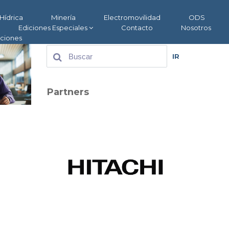
Hídrica
Minería
Electromovilidad
ODS
Ediciones Especiales
Contacto
Nosotros
aciones
IR
Partners