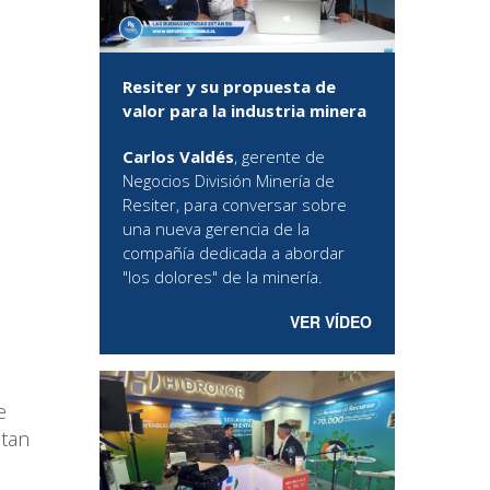
Resiter y su propuesta de
valor para la industria minera
Carlos Valdés
, gerente de
Negocios División Minería de
Resiter, para conversar sobre
una nueva gerencia de la
compañía dedicada a abordar
"los dolores" de la minería.
VER VÍDEO
e
itan