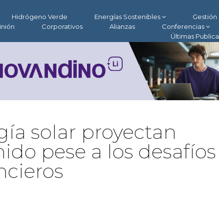
Hidrógeno Verde
Energías Sostenibles
Gestión 
inión
Corporativos
Alianzas
Conferencias
Últimas Public
ía solar proyectan
ido pese a los desafíos
ncieros