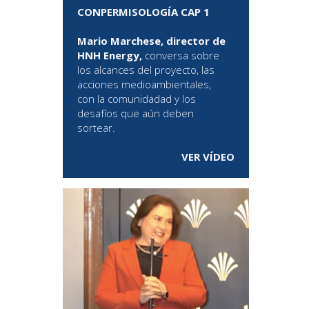
CONPERMISOLOGÍA CAP 1
Mario Marchese, director de
HNH Energy,
conversa sobre
los alcances del proyecto, las
acciones medioambientales,
con la comunidadad y los
desafíos que aún deben
sortear.
VER VÍDEO