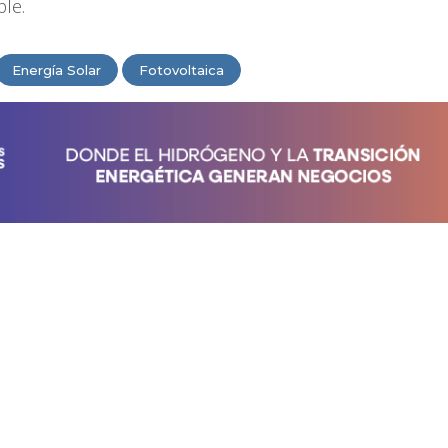
ple.
Energía Solar
Fotovoltaica