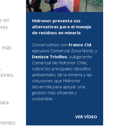
e en
Hidronor presenta sus
ores
alternativas para el manejo
de residuos en minería
Conversamos con
Franco Cid
,
o más
ejecutivo Comercial Zona Norte, y
Denisse Triviños
, subgerente
Comercial de Hidronor Chile,
,
sobre los principales desafíos
ciones
ambientales de la minería y las
soluciones que Hidronor
desarrolla para apoyar una
gestión más eficiente y
sostenible.
para
VER VÍDEO
erentes