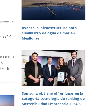
Avanza la infraestructura para
suministro de agua de mar en
ca del
Mejillones
ciación
 y
90% de
Samsung obtiene el 1er lugar en la
categoría tecnología de ranking de
Sostenibilidad Empresarial IPSOS