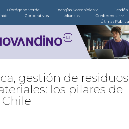
Hidrógeno Verde
Energías Sostenibles
Gestión 
inión
Corporativos
Alianzas
Conferencias
Últimas Public
ica, gestión de residuos
teriales: los pilares de
 Chile