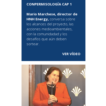
CONPERMISOLOGÍA CAP 1
Mario Marchese, director de
HNH Energy,
conversa sobre
los alcances del proyecto, las
acciones medioambientales,
con la comunidadad y los
desafíos que aún deben
sortear.
VER VÍDEO