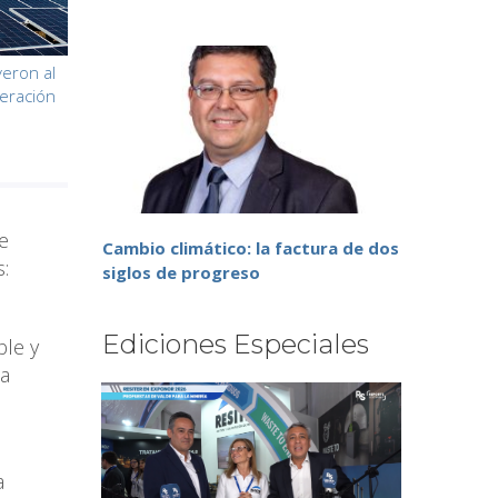
yeron al
eración
e
Cambio climático: la factura de dos
:
siglos de progreso
Ediciones Especiales
le y
ha
a