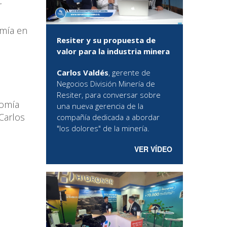
r
omía en
Resiter y su propuesta de
valor para la industria minera
Carlos Valdés
, gerente de
Negocios División Minería de
Resiter, para conversar sobre
nomía
una nueva gerencia de la
 Carlos
compañía dedicada a abordar
"los dolores" de la minería.
VER VÍDEO