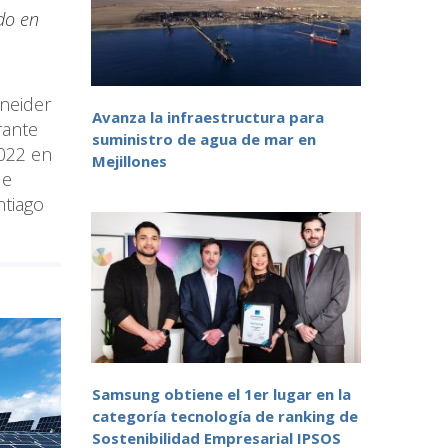
do en
hneider
Avanza la infraestructura para
rante
suministro de agua de mar en
2022 en
Mejillones
ue
ntiago
Samsung obtiene el 1er lugar en la
categoría tecnología de ranking de
Sostenibilidad Empresarial IPSOS