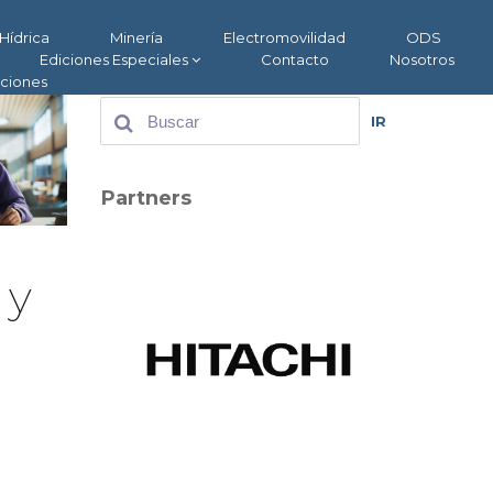
Hídrica
Minería
Electromovilidad
ODS
Ediciones Especiales
Contacto
Nosotros
aciones
IR
Partners
 y