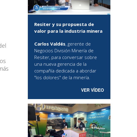
Resiter y su propuesta de
valor para la industria minera
Carlos Valdés
, gerente de
del
Negocios División Minería de
Resiter, para conversar sobre
mos
una nueva gerencia de la
 más
compañía dedicada a abordar
"los dolores" de la minería.
VER VÍDEO