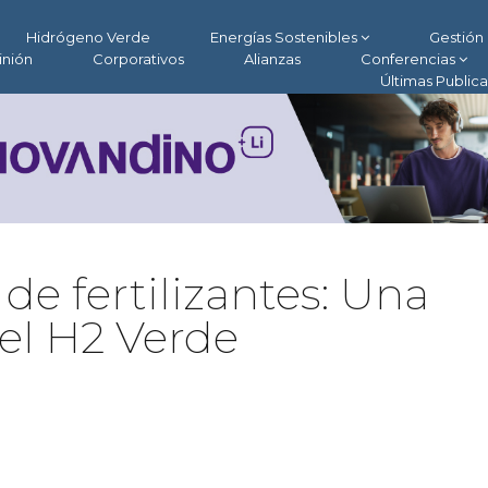
Hidrógeno Verde
Energías Sostenibles
Gestión 
inión
Corporativos
Alianzas
Conferencias
Últimas Public
 de fertilizantes: Una
el H2 Verde