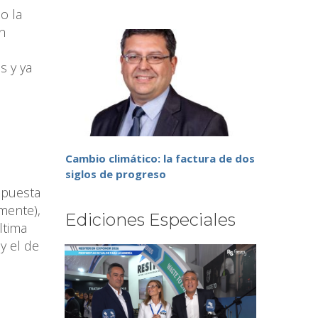
o la
n
s y ya
Cambio climático: la factura de dos
siglos de progreso
spuesta
mente),
Ediciones Especiales
ltima
y el de