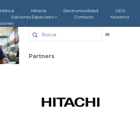
Hídrica
Minería
Electromovilidad
ODS
Ediciones Especiales
Contacto
Nosotros
aciones
IR
Partners