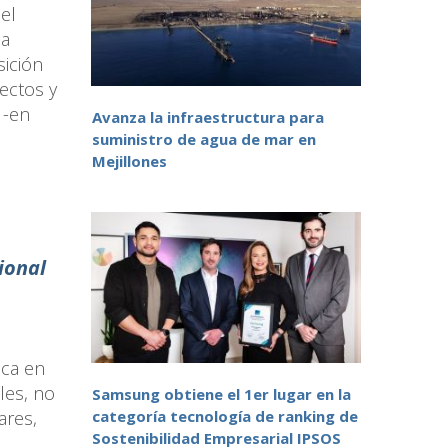
del
la
sición
ectos y
 -en
Avanza la infraestructura para
suministro de agua de mar en
Mejillones
ional
ica en
les, no
Samsung obtiene el 1er lugar en la
ares,
categoría tecnología de ranking de
Sostenibilidad Empresarial IPSOS