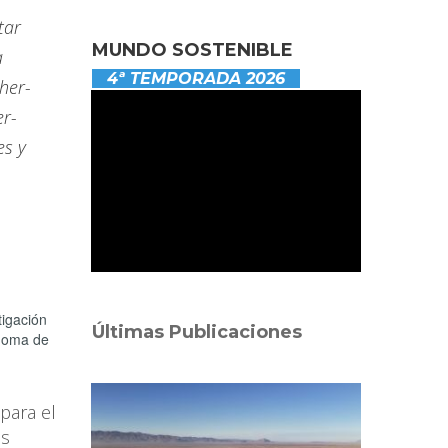
tar
MUNDO SOSTENIBLE
a
4ª TEMPORADA 2026
her-
er-
es y
tigación
Últimas Publicaciones
ónoma de
para el
os