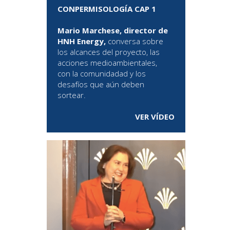
CONPERMISOLOGÍA CAP 1
Mario Marchese, director de
HNH Energy,
conversa sobre
los alcances del proyecto, las
acciones medioambientales,
con la comunidadad y los
desafíos que aún deben
sortear.
VER VÍDEO