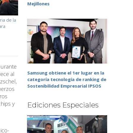
Mejillones
ia de la
ara
durante
Samsung obtiene el 1er lugar en la
ece al
categoría tecnología de ranking de
zschel,
Sostenibilidad Empresarial IPSOS
uerzos
tros
hips y
Ediciones Especiales
ico-