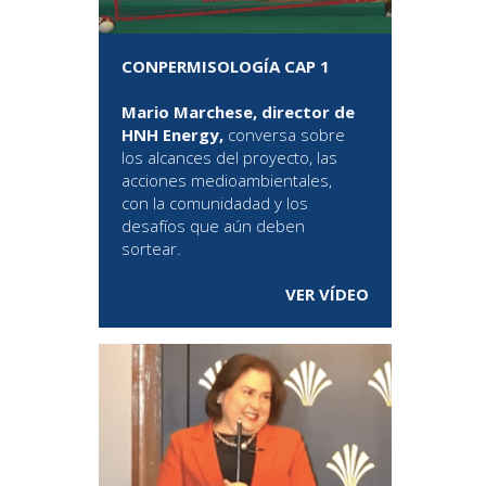
CONPERMISOLOGÍA CAP 1
Mario Marchese, director de
HNH Energy,
conversa sobre
los alcances del proyecto, las
acciones medioambientales,
con la comunidadad y los
desafíos que aún deben
sortear.
VER VÍDEO