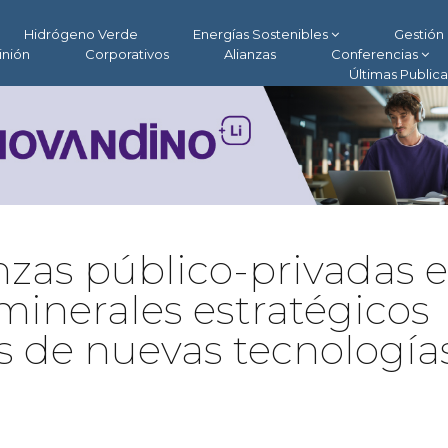
Hidrógeno Verde
Energías Sostenibles
Gestión 
inión
Corporativos
Alianzas
Conferencias
Últimas Public
nzas público-privadas 
s minerales estratégicos
os de nuevas tecnología