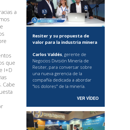
acias a
amos
de
os
Resiter y su propuesta de
bre
valor para la industria minera
Carlos Valdés
, gerente de
entos
Negocios División Minería de
cos que
Resiter, para conversar sobre
de I+D
una nueva gerencia de la
ias
compañía dedicada a abordar
. Cabe
"los dolores" de la minería.
cuesta
VER VÍDEO
or