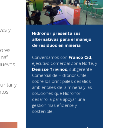
vas y
Hidronor presenta sus
alternativas para el manejo
de residuos en minería
dores
na”.
Conversamos con
Franco Cid
,
ejecutivo Comercial Zona Norte, y
 nuevos
Denisse Triviños
, subgerente
Comercial de Hidronor Chile,
sobre los principales desafíos
untar y
ambientales de la minería y las
ntos
soluciones que Hidronor
desarrolla para apoyar una
gestión más eficiente y
sostenible.