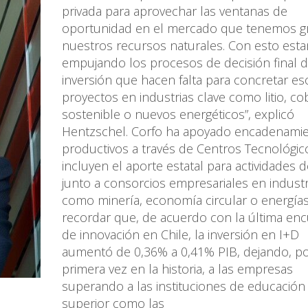
privada para aprovechar las ventanas de
oportunidad en el mercado que tenemos gr
nuestros recursos naturales. Con esto est
empujando los procesos de decisión final 
inversión que hacen falta para concretar es
proyectos en industrias clave como litio, co
sostenible o nuevos energéticos”, explicó
Hentzschel. Corfo ha apoyado encadenami
productivos a través de Centros Tecnológi
incluyen el aporte estatal para actividades 
junto a consorcios empresariales en industr
como minería, economía circular o energías
recordar que, de acuerdo con la última en
de innovación en Chile, la inversión en I+D
aumentó de 0,36% a 0,41% PIB, dejando, p
primera vez en la historia, a las empresas
superando a las instituciones de educación
superior como las