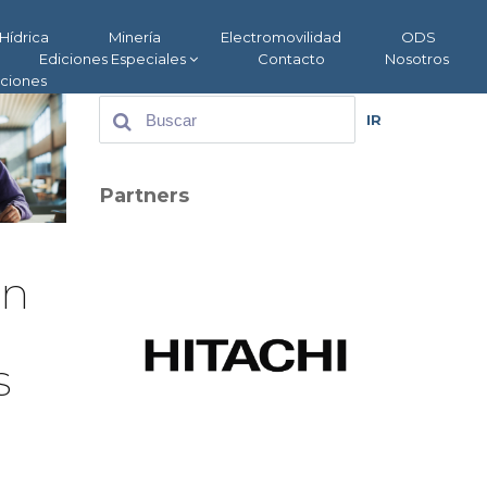
Hídrica
Minería
Electromovilidad
ODS
Ediciones Especiales
Contacto
Nosotros
aciones
IR
Partners
en
s