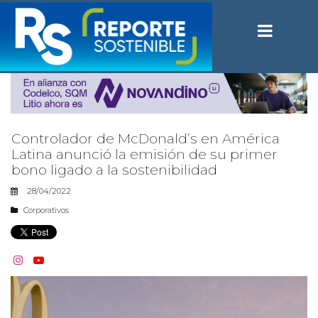
Controlador de McDonald’s en América
Latina anunció la emisión de su primer
bono ligado a la sostenibilidad
28/04/2022
Corporativos

