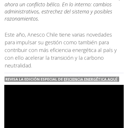
ahora un conflicto bélico. En lo interno: cambios
administrativos, estrechez del sistema y posibles
razonamientos.
Este año, Anesco Chile tiene varias novedades
para impulsar su gestión como también para
contribuir con más eficiencia energética al país y
con ello acelerar la transición y la carbono
neutralidad.
REVISA LA EDICIÓN ESPECIAL DE
EFICIENCIA ENERGÉTICA AQUÍ
: