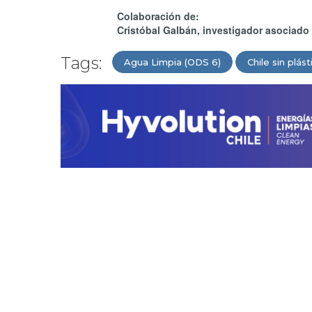
Colaboración de:
Cristóbal Galbán, investigador asociad
Tags:
Agua Limpia (ODS 6)
Chile sin plás