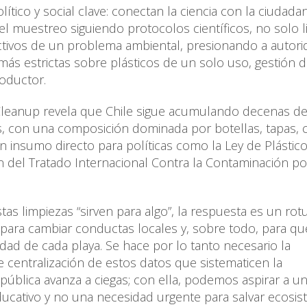
ico y social clave: conectan la ciencia con la ciudadan
el muestreo siguiendo protocolos científicos, no solo 
ctivos de un problema ambiental, presionando a autori
s estrictas sobre plásticos de un solo uso, gestión 
roductor.
l Cleanup revela que Chile sigue acumulando decenas de
s, con una composición dominada por botellas, tapas, co
on insumo directo para políticas como la Ley de Plástic
n del Tratado Internacional Contra la Contaminación po
tas limpiezas “sirven para algo”, la respuesta es un rot
 para cambiar conductas locales y, sobre todo, para qu
idad de cada playa. Se hace por lo tanto necesario la
 centralización de estos datos que sistematicen la
a pública avanza a ciegas; con ella, podemos aspirar a u
ducativo y no una necesidad urgente para salvar ecosi