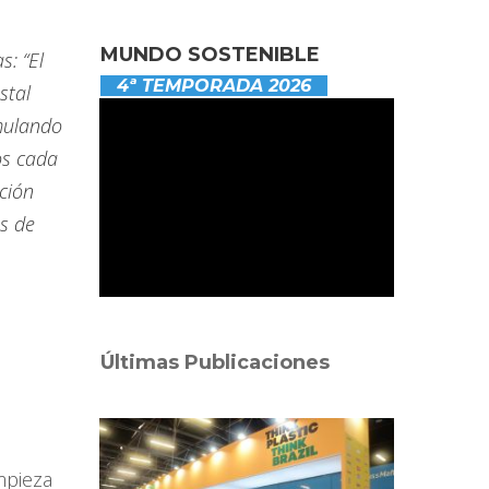
MUNDO SOSTENIBLE
s: “El
4ª TEMPORADA 2026
stal
mulando
os cada
ción
as de
Últimas Publicaciones
mpieza