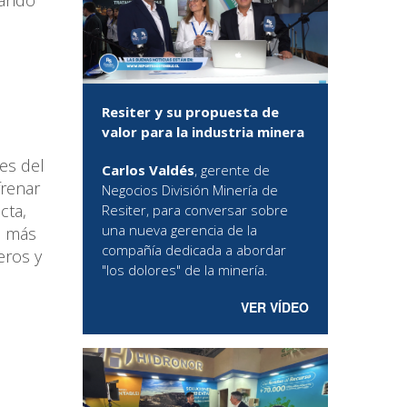
Resiter y su propuesta de
valor para la industria minera
es del
Carlos Valdés
, gerente de
frenar
Negocios División Minería de
cta,
Resiter, para conversar sobre
una nueva gerencia de la
l más
compañía dedicada a abordar
eros y
"los dolores" de la minería.
VER VÍDEO