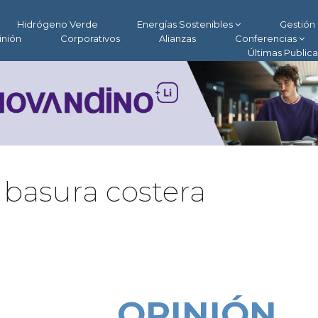
Hidrógeno Verde
Energías Sostenibles
Gestión 
inión
Corporativos
Alianzas
Conferencias
Últimas Public
 basura costera
OPINIÓN