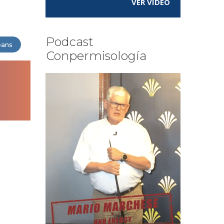
VER VÍDEO
Podcast
eans
Conpermisología