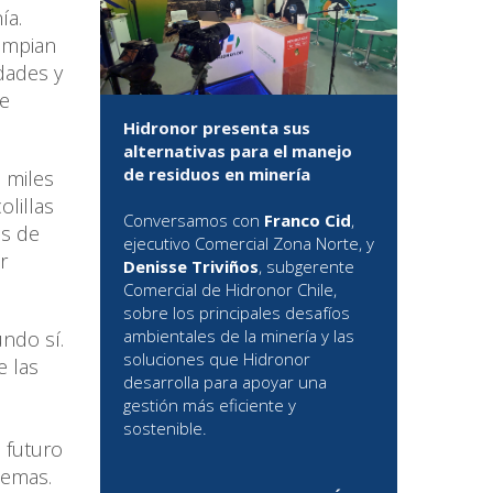
ía.
limpian
dades y
de
Hidronor presenta sus
alternativas para el manejo
de residuos en minería
 miles
lillas
Conversamos con
Franco Cid
,
os de
ejecutivo Comercial Zona Norte, y
r
Denisse Triviños
, subgerente
Comercial de Hidronor Chile,
sobre los principales desafíos
ambientales de la minería y las
undo sí.
soluciones que Hidronor
e las
desarrolla para apoyar una
gestión más eficiente y
sostenible.
n futuro
stemas.