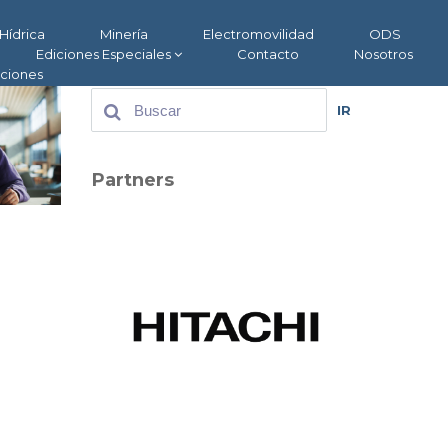
Hídrica
Minería
Electromovilidad
ODS
Ediciones Especiales
Contacto
Nosotros
aciones
IR
Partners