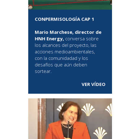
CONPERMISOLOGÍA CAP 1
Mario Marchese, director de
HNH Energy,
conversa sobre
los alcances del proyecto, las
acciones medioambientales,
con la comunidadad y los
desafíos que aún deben
sortear.
VER VÍDEO