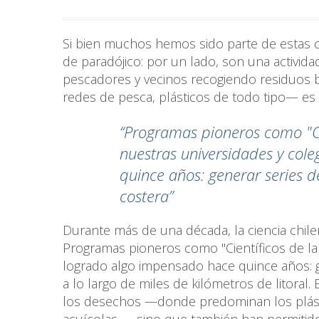
Si bien muchos hemos sido parte de estas 
de paradójico: por un lado, son una actividad 
pescadores y vecinos recogiendo residuos ba
redes de pesca, plásticos de todo tipo— es
“Programas pioneros como "Ci
nuestras universidades y col
q
uince años: generar series d
costera”
Durante más de una década, la ciencia chil
Programas pioneros como "Científicos de la 
logrado algo impensado hace quince años: g
a lo largo de miles de kilómetros de litoral
los desechos —donde predominan los plásti
acuícolas—, sino que también han permitido