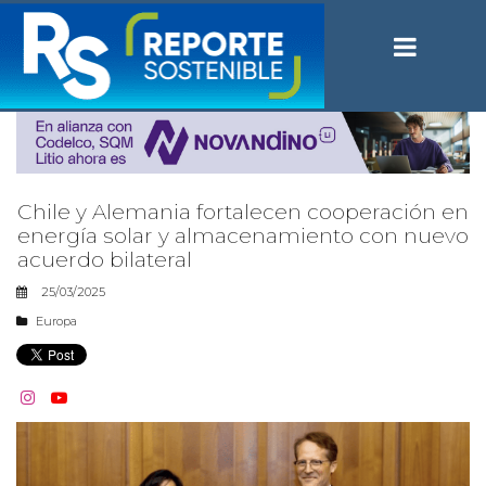
Chile y Alemania fortalecen cooperación en
energía solar y almacenamiento con nuevo
acuerdo bilateral
25/03/2025
Europa

