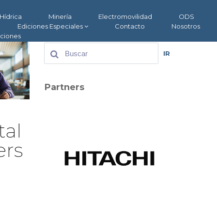
Hídrica
Minería
Electromovilidad
ODS
Ediciones Especiales
Contacto
Nosotros
aciones
IR
Partners
tal
ers