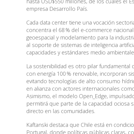
hasta USD$550 millones, de los cuales el E
empresa Desarrollo País.
Cada data center tiene una vocación sectorial
concentra el 68 % del e-commerce nacional. 
geoespacial y modelamiento para la industria
al soporte de sistemas de inteligencia artific
capacidades y estándares medio ambientales 
La sostenibilidad es otro pilar fundamental 
con energía 100 % renovable, incorporan sis
evitando tecnologías de alto consumo hídric
en alianza con actores internacionales com
Asimismo, el modelo Open_Edge, impulsado 
permitirá que parte de la capacidad ociosa se
directo en las comunidades.
Kaftanski destaca que Chile está en condici
Portugal, donde políticas públicas claras, c