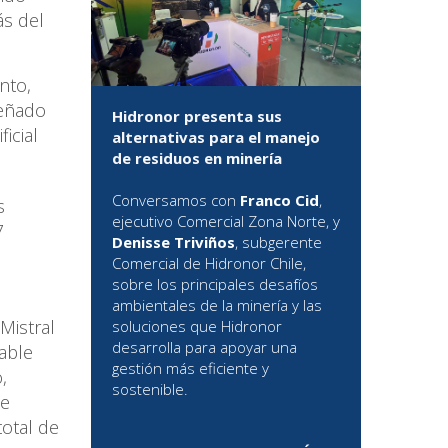
ás del
nto,
señado
Hidronor presenta sus
icial
alternativas para el manejo
de residuos en minería
Conversamos con
Franco Cid
,
s
ejecutivo Comercial Zona Norte, y
7
Denisse Triviños
, subgerente
Comercial de Hidronor Chile,
sobre los principales desafíos
ambientales de la minería y las
Mistral
soluciones que Hidronor
desarrolla para apoyar una
able
gestión más eficiente y
,
sostenible.
de
total de