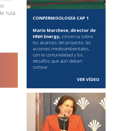
os
de ruta
CONPERMISOLOGÍA CAP 1
Mario Marchese, director de
HNH Energy,
conversa sobre
los alcances del proyecto, las
acciones medioambientales,
con la comunidadad y los
desafíos que aún deben
sortear.
VER VÍDEO