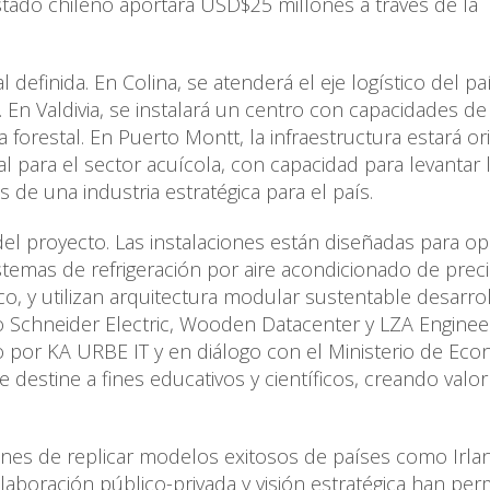
stado chileno aportará USD$25 millones a través de la
 definida. En Colina, se atenderá el eje logístico del pa
En Valdivia, se instalará un centro con capacidades de 
 forestal. En Puerto Montt, la infraestructura estará or
ial para el sector acuícola, con capacidad para levantar 
de una industria estratégica para el país.
del proyecto. Las instalaciones están diseñadas para op
temas de refrigeración por aire acondicionado de preci
o, y utilizan arquitectura modular sustentable desarro
o Schneider Electric, Wooden Datacenter y LZA Engineer
por KA URBE IT y en diálogo con el Ministerio de Eco
 destine a fines educativos y científicos, creando valor
ones de replicar modelos exitosos de países como Irla
olaboración público-privada y visión estratégica han per