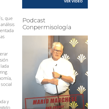
VER VÍDEO
ís, que
Podcast
análisis
Conpermisología
ientada
las
erar
sión
llada
ing.
nomía,
 social
nda y
mitido