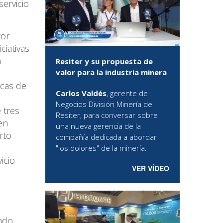
servicio
tor
ciativas
a
Resiter y su propuesta de
valor para la industria minera
icas de
Carlos Valdés
, gerente de
Negocios División Minería de
e tres
Resiter, para conversar sobre
en
una nueva gerencia de la
erto
compañía dedicada a abordar
"los dolores" de la minería.
icio
VER VÍDEO
ndo