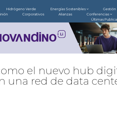
Hidrógeno Verde
Energías Sostenibles
Gestión 
inión
Corporativos
Alianzas
Conferencias
Últimas Public
como el nuevo hub digi
 una red de data cent