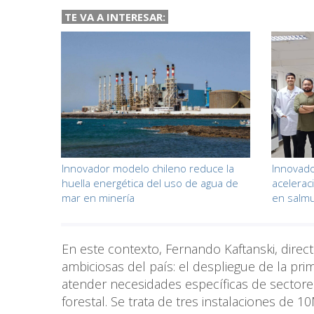
TE VA A INTERESAR:
Innovador modelo chileno reduce la
Innovado
huella energética del uso de agua de
aceleraci
mar en minería
en salm
En este contexto, Fernando Kaftanski, directo
ambiciosas del país: el despliegue de la pr
atender necesidades específicas de sectores e
forestal. Se trata de tres instalaciones de 