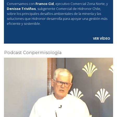
Conversamos con
Franco Cid
, ejecutivo Comercial Zona Norte, y
Denisse Triviños
, subgerente Comercial de Hidronor Chile,
sobre los principales desafíos ambientales de la minería y las
soluciones que Hidronor desarrolla para apoyar una gestión más
eficiente y sostenible.
VER VÍDEO
Podcast Conpermisología