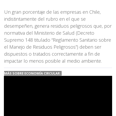
Un gran porcentaje de las empresas en Chile,
indistintamente del rubro en el que se
desempeñen, genera residuos peligrosos que, por
normativa del Ministerio de Salud (Decreto
Supremo 148 titulado “Reglamento Sanitario sobre
el Manejo de Residuos Peligrosos”) deben ser
dispuestos o tratados correctamente a fin de
impactar lo menos posible al medio ambiente.
MÁS SOBRE ECONOMÍA CIRCULAR: