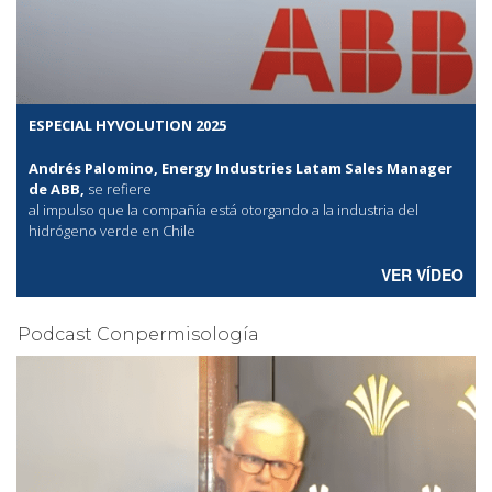
ESPECIAL HYVOLUTION 2025
Andrés Palomino, Energy Industries Latam Sales Manager
de ABB,
se refiere
al
impulso que la compañía está otorgando a la industria del
hidrógeno verde en Chile
VER VÍDEO
Podcast Conpermisología