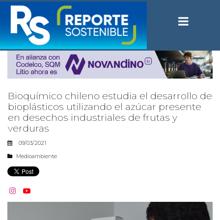
Bioquímico chileno estudia el desarrollo de
bioplásticos utilizando el azúcar presente
en desechos industriales de frutas y
verduras
09/03/2021
Medioambiente

