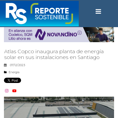
Atlas Copco inaugura planta de energía
solar en sus instalaciones en Santiago
07/12/2023
Energía

