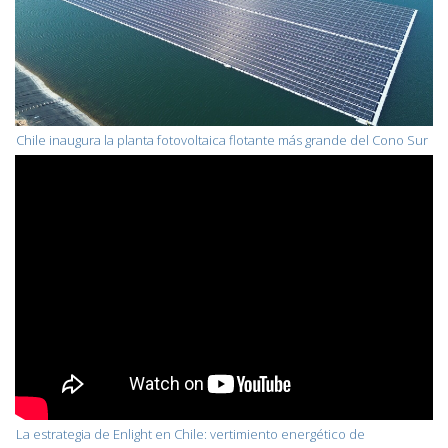
Chile inaugura la planta fotovoltaica flotante más grande del Cono Sur
La estrategia de Enlight en Chile: vertimiento energético de