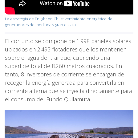
La estrategia de Enlight en Chile: vertimiento energético de
generadores de mediana y gran escala
El conjunto se compone de 1.998 paneles solares
ubicados en 2.493 flotadores que los mantienen
sobre el agua del tranque, cubriendo una
superficie total de 8.260 metros cuadrados. En
tanto, 8 inversores de corriente se encargan de
recoger la energía generada para convertirla en
corriente alterna que se inyecta directamente para
el consumo del Fundo Quilamuta.