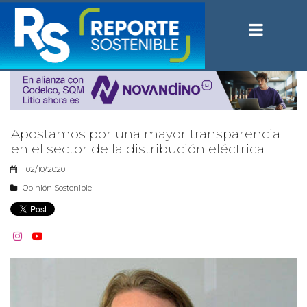
Apostamos por una mayor transparencia
en el sector de la distribución eléctrica
02/10/2020
Opinión Sostenible

