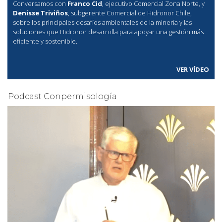
Conversamos con
Franco Cid
, ejecutivo Comercial Zona Norte, y
Denisse Triviños
, subgerente Comercial de Hidronor Chile,
sobre los principales desafíos ambientales de la minería y las
soluciones que Hidronor desarrolla para apoyar una gestión más
eficiente y sostenible.
VER VÍDEO
Podcast Conpermisología