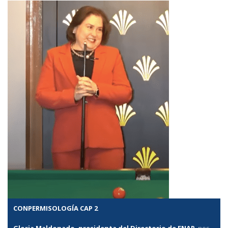
CONPERMISOLOGÍA CAP 2
Gloria Maldonado, presidenta del Directorio de ENAP
, nos