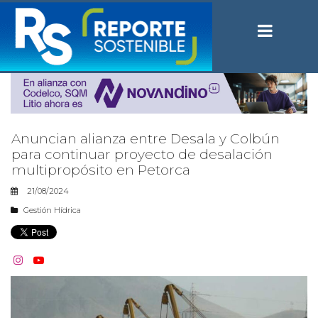
Anuncian alianza entre Desala y Colbún
para continuar proyecto de desalación
multipropósito en Petorca
21/08/2024
Gestión Hídrica

