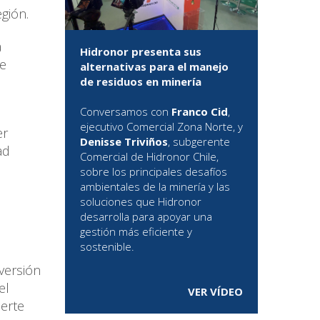
egión.
a
Hidronor presenta sus
se
alternativas para el manejo
de residuos en minería
Conversamos con
Franco Cid
,
ejecutivo Comercial Zona Norte, y
er
Denisse Triviños
, subgerente
ad
Comercial de Hidronor Chile,
sobre los principales desafíos
ambientales de la minería y las
soluciones que Hidronor
desarrolla para apoyar una
gestión más eficiente y
sostenible.
nversión
el
VER VÍDEO
ierte