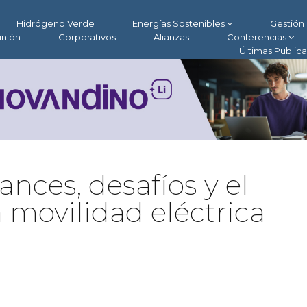
Hidrógeno Verde
Energías Sostenibles
Gestión 
inión
Corporativos
Alianzas
Conferencias
Últimas Public
ances, desafíos y el
 movilidad eléctrica