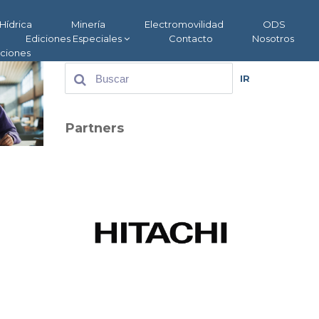
Hídrica
Minería
Electromovilidad
ODS
Ediciones Especiales
Contacto
Nosotros
aciones
IR
Partners