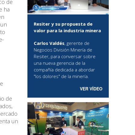
co de
e ha
en
Resiter y su propuesta de
 un
valor para la industria minera
to
e-
Carlos Valdés
, gerente de
Negocios División Minería de
Resiter, para conversar sobre
una nueva gerencia de la
compañía dedicada a abordar
"los dolores" de la minería.
de
VER VÍDEO
io de
cados,
mercado
senta un