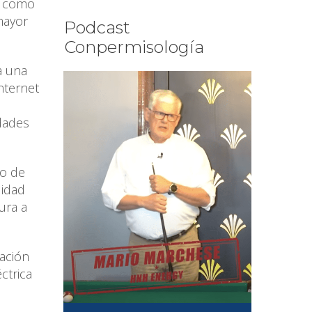
os como
mayor
Podcast
Conpermisología
a una
nternet
udades
so de
lidad
ura a
ación
ctrica