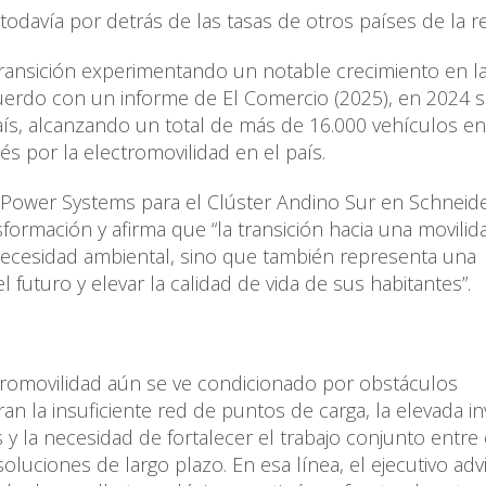
todavía por detrás de las tasas de otros países de la r
transición experimentando un notable crecimiento en l
cuerdo con un informe de El Comercio (2025), en 2024 
aís, alcanzando un total de más de 16.000 vehículos en
rés por la electromovilidad en el país.
e Power Systems para el Clúster Andino Sur en Schneid
sformación y afirma que “la transición hacia una movilid
 necesidad ambiental, sino que también representa una
 futuro y elevar la calidad de vida de sus habitantes”.
ctromovilidad aún se ve condicionado por obstáculos
ran la insuficiente red de puntos de carga, la elevada i
s y la necesidad de fortalecer el trabajo conjunto entre 
oluciones de largo plazo. En esa línea, el ejecutivo adv