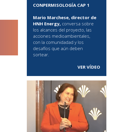
CONPERMISOLOGÍA CAP 1
Mario Marchese, director de
HNH Energy,
conversa sobre
los alcances del proyecto, las
acciones medioambientales,
con la comunidadad y los
desafíos que aún deben
sortear.
VER VÍDEO