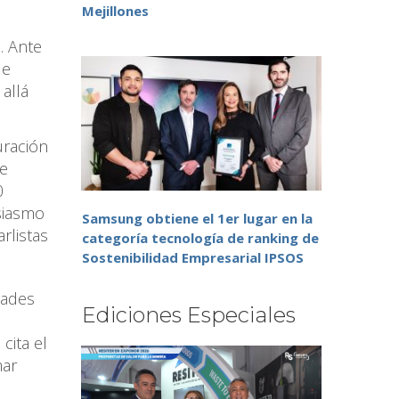
Mejillones
. Ante
ue
allá
uración
se
0
usiasmo
Samsung obtiene el 1er lugar en la
rlistas
categoría tecnología de ranking de
Sostenibilidad Empresarial IPSOS
dades
Ediciones Especiales
cita el
mar