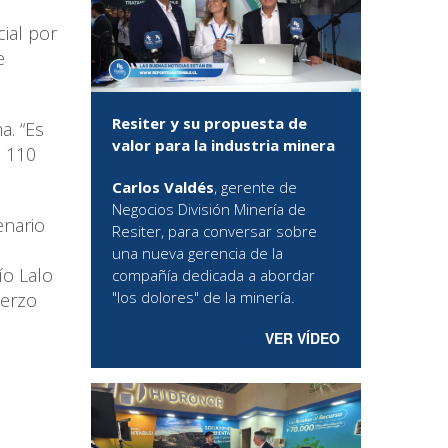
ial por
e
Resiter y su propuesta de
a. “Es
valor para la industria minera
n 110
Carlos Valdés
, gerente de
Negocios División Minería de
enario
Resiter, para conversar sobre
una nueva gerencia de la
ío Lalo
compañía dedicada a abordar
"los dolores" de la minería.
uerzo
VER VÍDEO