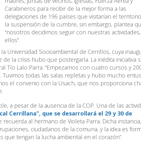
madres, juntas de vecinos, iglesias, Fuerza Aérea y
Carabineros para recibir de la mejor forma a las
delegaciones de 196 países que visitarían el territorio
la suspensión de la cumbre, sin embargo, plantea q
“nosotros decidimos seguir con nuestras actividades, 
ellos”.
 la Universidad Socioambiental de Cerrillos, cuya inaug
e la crisis hubo que postergarla. La inédita iniciativa 
tural Tío Lalo Parra. “Empezamos con cuatro cursos y 20
os. Tuvimos todas las salas repletas y hubo mucho ent
imos el convenio con la Usach, que nos proporciona cha
e.
le, a pesar de la ausencia de la COP. Una de las activi
l Cerrillana”, que se desarrollará el 29 y 30
de
recuerda al hermano de Violeta Parra. Dicha instancia, 
agrupaciones, ciudadanos de la comuna, y la idea es for
os que tengan la lucha ambiental en el corazón”.