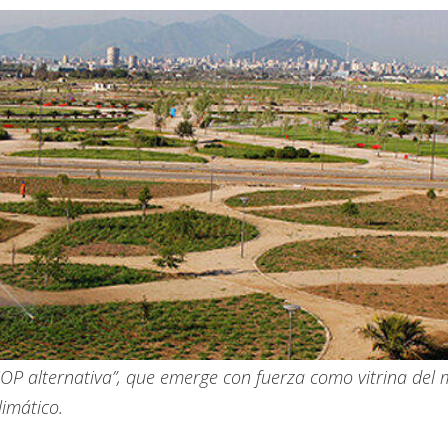
COP alternativa”, que emerge con fuerza como vitrina del
limático.