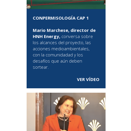
CONPERMISOLOGÍA CAP 1
Mario Marchese, director de
HNH Energy,
conversa sobre
los alcances del proyecto, las
acciones medioambientales,
con la comunidadad y los
desafíos que aún deben
sortear.
VER VÍDEO