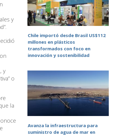
en
ales y
d”.
Chile importó desde Brasil US$112
ecidió
millones en plásticos
transformados con foco en
innovación y sostenibilidad
ron
, y
iva” o
bre
que la
econoce
Avanza la infraestructura para
de
suministro de agua de mar en