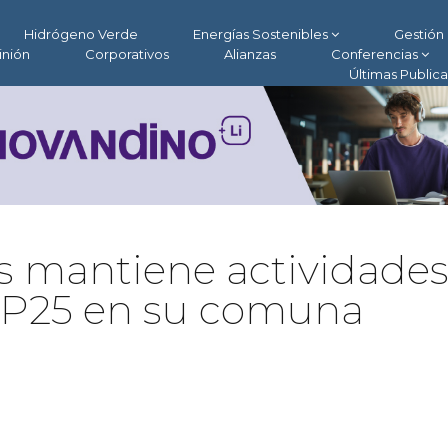
Hidrógeno Verde
Energías Sostenibles
Gestión 
inión
Corporativos
Alianzas
Conferencias
Últimas Public
os mantiene actividade
COP25 en su comuna