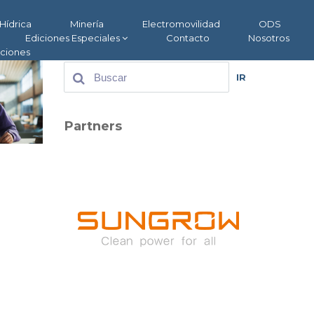
Hídrica
Minería
Electromovilidad
ODS
Ediciones Especiales
Contacto
Nosotros
aciones
IR
Partners
s