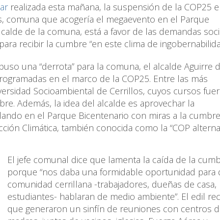
lar
realizada esta mañana, la suspensión de la COP25 
los, comuna que acogería el megaevento en el Parque
Alcalde de la comuna, está a favor de las demandas soci
ara recibir la cumbre “en este clima de ingobernabilida
uso una “derrota” para la comuna, el alcalde Aguirre d
programadas en el marco de la COP25. Entre las más
iversidad Socioambiental de Cerrillos, cuyos cursos fue
re. Además, la idea del alcalde es aprovechar la
lando en el Parque Bicentenario con miras a la cumbre
Acción Climática, también conocida como la “COP alternat
El jefe comunal dice que lamenta la caída de la cum
porque “nos daba una formidable oportunidad para 
comunidad cerrillana -trabajadores, dueñas de casa,
estudiantes- hablaran de medio ambiente”. El edil r
que generaron un sinfín de reuniones con centros 