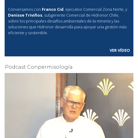
Conversamos con
Franco Cid
, ejecutivo Comercial Zona Norte, y
Denisse Triviños
, subgerente Comercial de Hidronor Chile,
sobre los principales desafíos ambientales de la minería y las
soluciones que Hidronor desarrolla para apoyar una gestión más
eficiente y sostenible.
VER VÍDEO
Podcast Conpermisología