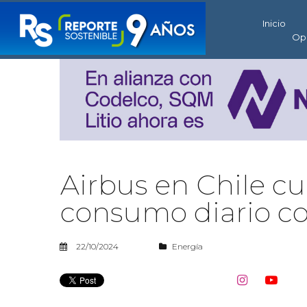
Inicio
Op
Airbus en Chile cu
consumo diario co
22/10/2024
Energía

