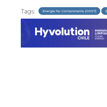
Tags:
Energía No Contaminante (ODS7)
E