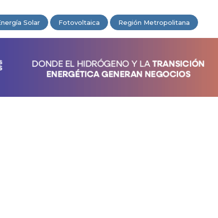
nergía Solar
Fotovoltaica
Región Metropolitana