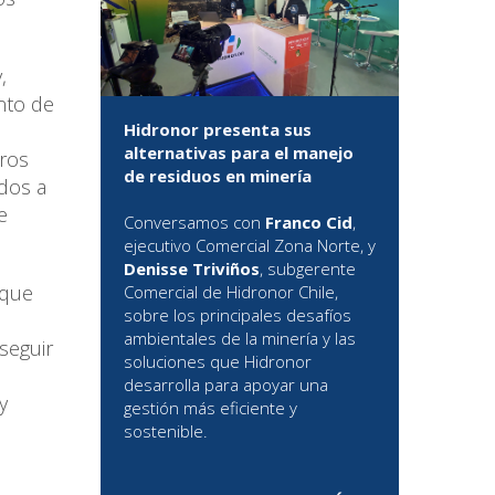
,
nto de
Hidronor presenta sus
alternativas para el manejo
eros
de residuos en minería
ados a
e
Conversamos con
Franco Cid
,
ejecutivo Comercial Zona Norte, y
Denisse Triviños
, subgerente
 que
Comercial de Hidronor Chile,
sobre los principales desafíos
ambientales de la minería y las
seguir
soluciones que Hidronor
desarrolla para apoyar una
y
gestión más eficiente y
sostenible.