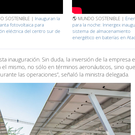
O SOSTENIBLE |
Inauguran la
🌎 MUNDO SOSTENIBLE |
Ener
anta fotovoltaica para
para la noche: Innergex inaug
ón eléctrica del centro sur de
sistema de almacenamiento
energético en baterías en At
sta inauguración. Sin duda, la inversión de la empresa e
n el mismo, no sólo en términos aeronáuticos, sino qu
urante las operaciones”, señaló la ministra delegada.