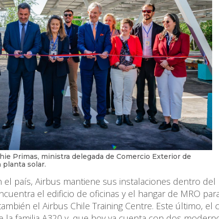
phie Primas, ministra delegada de Comercio Exterior de
 planta solar.
 el país, Airbus mantiene sus instalaciones dentro del
ncuentra el edificio de oficinas y el hangar de MRO par
mbién el Airbus Chile Training Centre. Este último, el 
e la familia A320 y, que hoy ya cuenta con dos modern