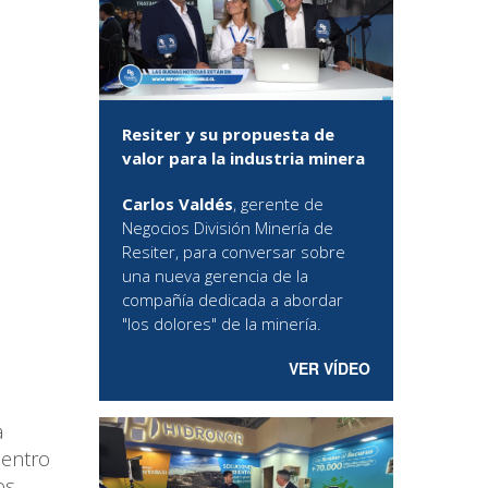
Resiter y su propuesta de
valor para la industria minera
Carlos Valdés
, gerente de
Negocios División Minería de
Resiter, para conversar sobre
una nueva gerencia de la
compañía dedicada a abordar
"los dolores" de la minería.
VER VÍDEO
a
centro
os