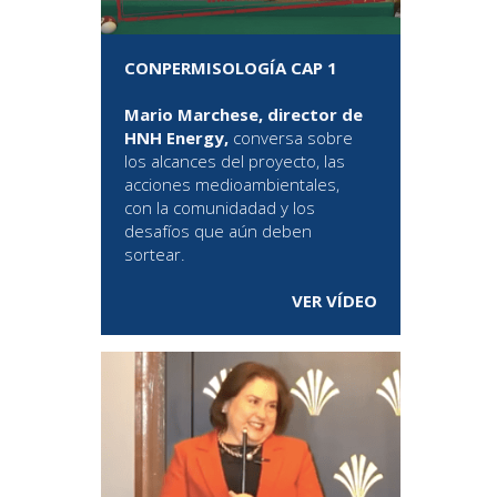
CONPERMISOLOGÍA CAP 1
Mario Marchese, director de
HNH Energy,
conversa sobre
los alcances del proyecto, las
acciones medioambientales,
con la comunidadad y los
desafíos que aún deben
sortear.
VER VÍDEO