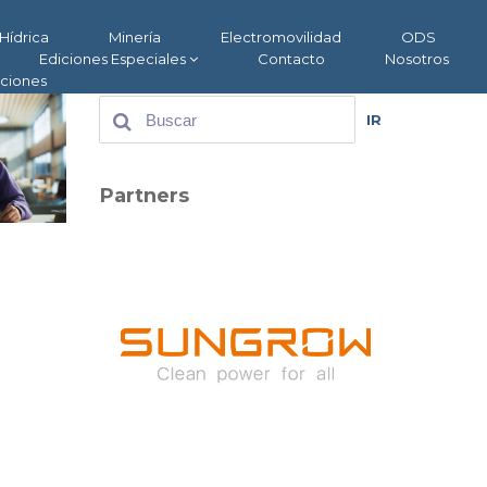
Hídrica
Minería
Electromovilidad
ODS
Ediciones Especiales
Contacto
Nosotros
aciones
IR
Partners