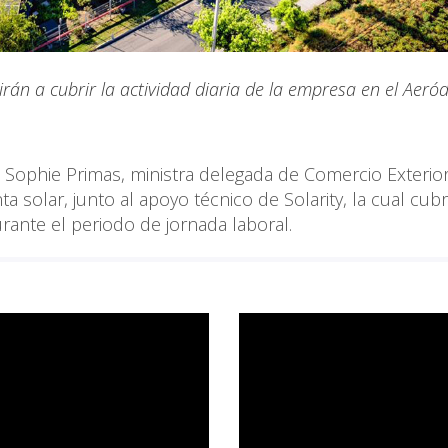
rán a cubrir la actividad diaria de la empresa en el Aero
 Sophie Primas, ministra delegada de Comercio Exterio
ta solar, junto al apoyo técnico de Solarity, la cual cubr
rante el periodo de jornada laboral.