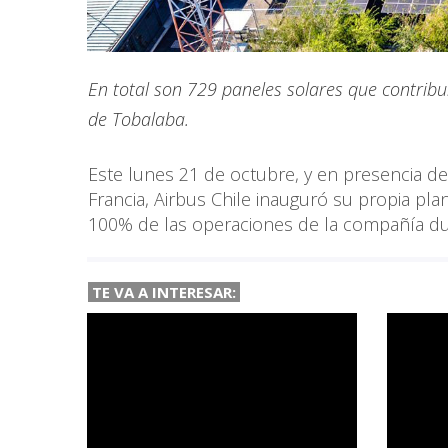
En total son 729 paneles solares que contribui
de Tobalaba.
Este lunes 21 de octubre, y en presencia de
Francia, Airbus Chile inauguró su propia plan
100% de las operaciones de la compañía du
TE VA A
INTERESAR: