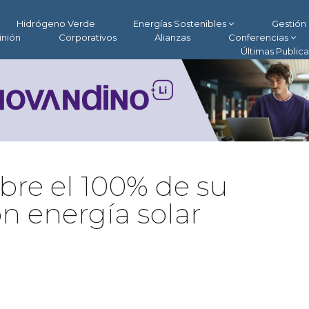
Hidrógeno Verde
Energías Sostenibles
Gestión 
inión
Corporativos
Alianzas
Conferencias
Últimas Public
bre el 100% de su
n energía solar