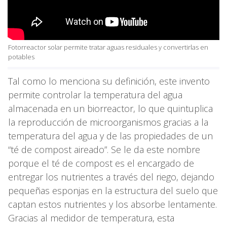
Fotorreactor solar permite tratar aguas residuales y convertirlas en
potables
Tal como lo menciona su definición, este invento
permite controlar la temperatura del agua
almacenada en un biorreactor, lo que quintuplica
la reproducción de microorganismos gracias a la
temperatura del agua y de las propiedades de un
“té de compost aireado”. Se le da este nombre
porque el té de compost es el encargado de
entregar los nutrientes a través del riego, dejando
pequeñas esponjas en la estructura del suelo que
captan estos nutrientes y los absorbe lentamente.
Gracias al medidor de temperatura, esta