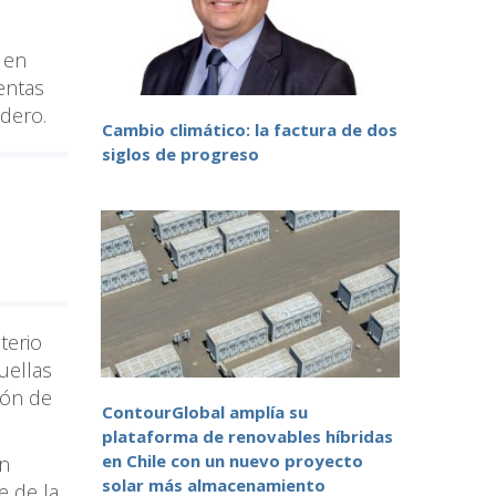
 en
entas
nadero.
Cambio climático: la factura de dos
siglos de progreso
terio
uellas
ión de
ContourGlobal amplía su
plataforma de renovables híbridas
en Chile con un nuevo proyecto
ón
solar más almacenamiento
e de la