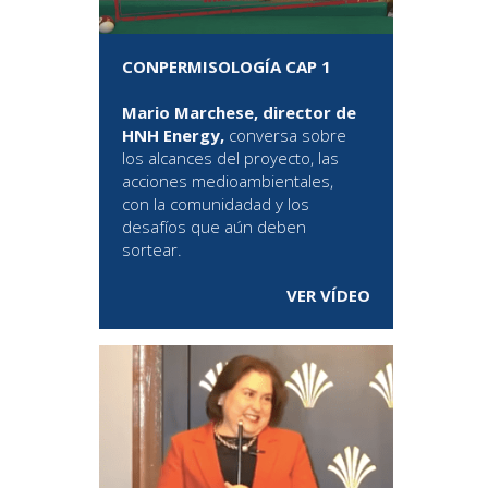
CONPERMISOLOGÍA CAP 1
Mario Marchese, director de
HNH Energy,
conversa sobre
los alcances del proyecto, las
acciones medioambientales,
con la comunidadad y los
desafíos que aún deben
sortear.
VER VÍDEO