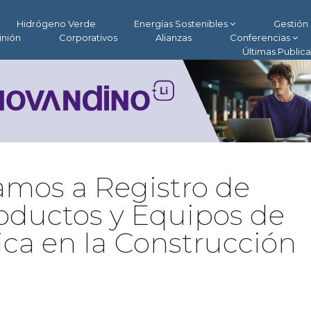
Hidrógeno Verde
Energías Sostenibles
Gestión 
inión
Corporativos
Alianzas
Conferencias
Últimas Public
amos a Registro de
roductos y Equipos de
ica en la Construcción