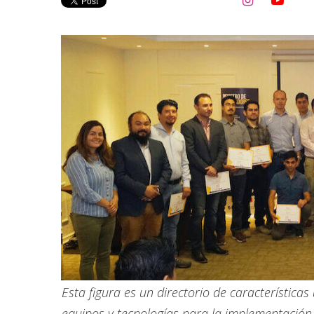


Esta figura es un directorio de características
equipos y tecnologías para la implementación 