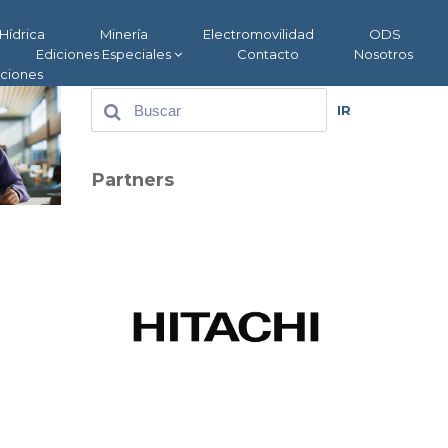
Hídrica
Minería
Electromovilidad
ODS
Ediciones Especiales
Contacto
Nosotros
aciones
IR
Partners