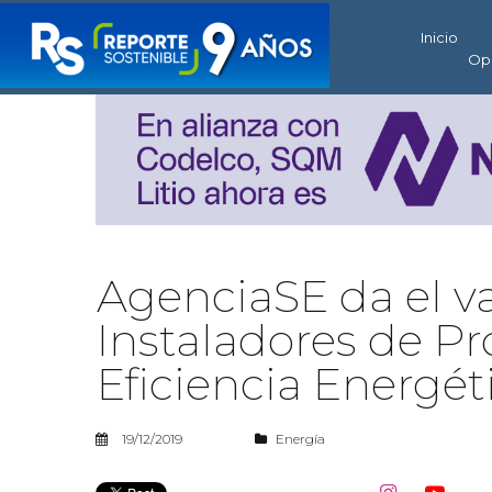
Inicio
Op
AgenciaSE da el v
Instaladores de P
Eficiencia Energét
19/12/2019
Energía