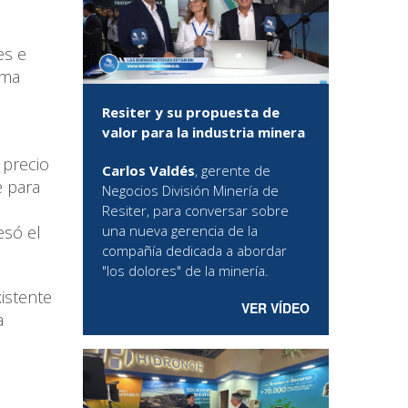
es e
rma
Resiter y su propuesta de
valor para la industria minera
 precio
Carlos Valdés
, gerente de
e para
Negocios División Minería de
Resiter, para conversar sobre
esó el
una nueva gerencia de la
compañía dedicada a abordar
"los dolores" de la minería.
istente
VER VÍDEO
a