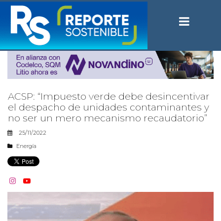
ACSP: “Impuesto verde debe desincentivar
el despacho de unidades contaminantes y
no ser un mero mecanismo recaudatorio”
25/11/2022
Energía

