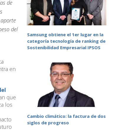
sas de
os
 aporte
peso del
Samsung obtiene el 1er lugar en la
categoría tecnología de ranking de
Sostenibilidad Empresarial IPSOS
ta
ntra en
del
can que
za los
Cambio climático: la factura de dos
pacto
siglos de progreso
uturo