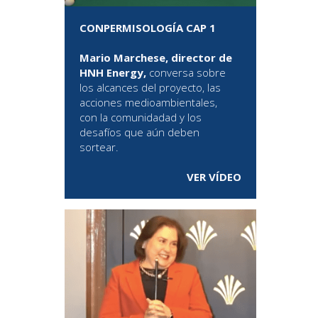
CONPERMISOLOGÍA CAP 1
Mario Marchese, director de
HNH Energy,
conversa sobre
los alcances del proyecto, las
acciones medioambientales,
con la comunidadad y los
desafíos que aún deben
sortear.
VER VÍDEO