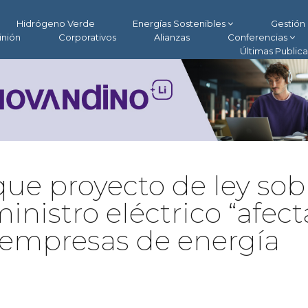
Hidrógeno Verde
Energías Sostenibles
Gestión 
inión
Corporativos
Alianzas
Conferencias
Últimas Public
ue proyecto de ley sob
nistro eléctrico “afect
 empresas de energía