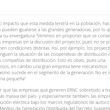
ivo impacto que esta medida tendrá en la población, ha
 pueden igualarse a las grandes generadoras, por lo 
e a su envergadura: “Venimos en proponer que se consi
as empresas en la discusión del proyecto, pues no se 
en condiciones distintas. Así, por ejemplo, los proyec
guen la situación de las cooperativas de distribución 
es compañías de distribución. Esto es obvio, pues una
gresos, en cambio una gran empresa tiene mecanismos
mismo sucede en el segmento de la generación. No es 
na pequeña”.
derar que las empresas que generen ERNC sobretodo a tr
más masiva del país- y especialmente también, las empr
bución eléctrica bajo los marcos regulatorios de auto
s Medios de Generación Distribuida del Decreto Supre