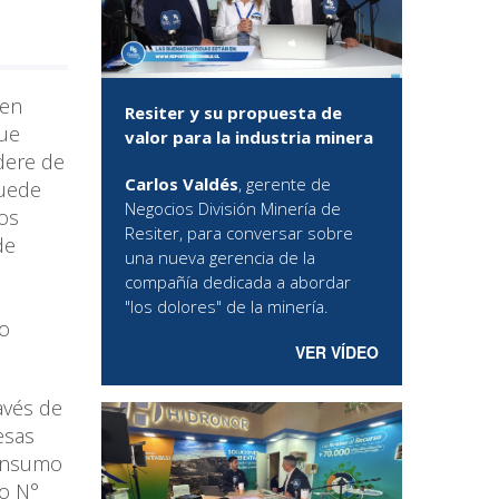
cen
Resiter y su propuesta de
que
valor para la industria minera
dere de
Carlos Valdés
, gerente de
puede
Negocios División Minería de
tos
Resiter, para conversar sobre
de
una nueva gerencia de la
compañía dedicada a abordar
"los dolores" de la minería.
lo
VER VÍDEO
avés de
esas
consumo
mo N°