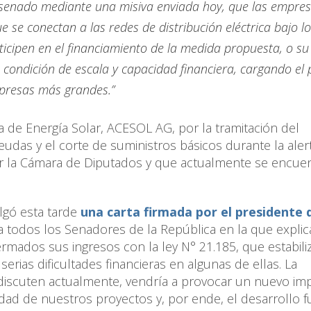
al senado mediante una misiva enviada hoy, que las empre
e se conectan a las redes de distribución eléctrica bajo l
icipen en el financiamiento de la medida propuesta, o su
 condición de escala y capacidad financiera, cargando el 
mpresas más grandes.”
a de Energía Solar, ACESOL AG, por la tramitación del
udas y el corte de suministros básicos durante la aler
or la Cámara de Diputados y que actualmente se encue
ulgó esta tarde
una carta firmada por el presidente 
a a todos los Senadores de la República en la que expli
rmados sus ingresos con la ley N° 21.185, que estabili
erias dificultades financieras en algunas de ellas. La
discuten actualmente, vendría a provocar un nuevo im
idad de nuestros proyectos y, por ende, el desarrollo f