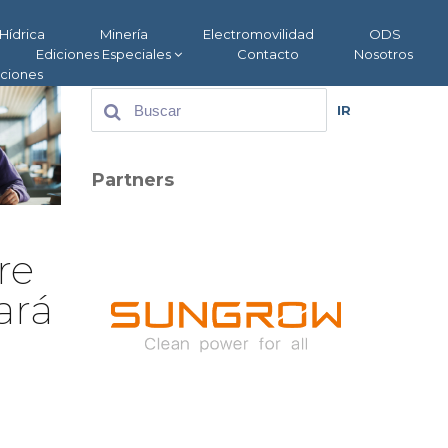
Hídrica
Minería
Electromovilidad
ODS
Ediciones Especiales
Contacto
Nosotros
aciones
IR
Partners
re
ará