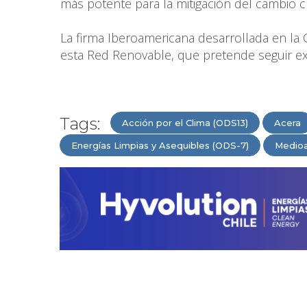
más potente para la mitigación del cambio cl
La firma Iberoamericana desarrollada en la 
esta Red Renovable, que pretende seguir ex
Tags:
Acción por el Clima (ODS13)
Acera
Energías Limpias y Asequibles (ODS-7)
Medio