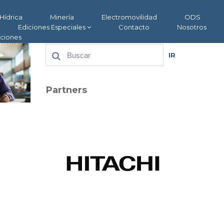
Hídrica
Minería
Electromovilidad
ODS
Ediciones Especiales
Contacto
Nosotros
aciones
IR
Partners