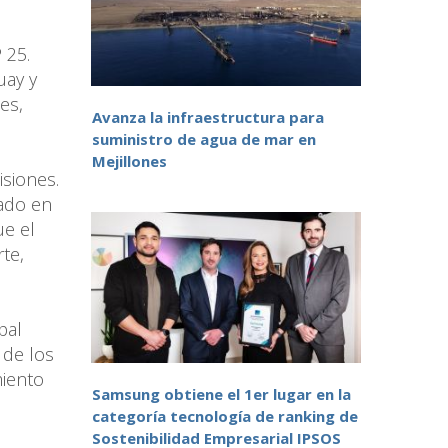
 25.
uay y
es,
Avanza la infraestructura para
suministro de agua de mar en
Mejillones
isiones.
tado en
ue el
te,
pal
 de los
miento
Samsung obtiene el 1er lugar en la
categoría tecnología de ranking de
Sostenibilidad Empresarial IPSOS