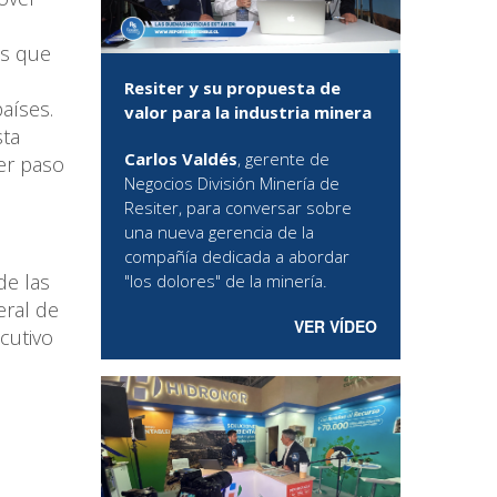
os que
Resiter y su propuesta de
aíses.
valor para la industria minera
sta
Carlos Valdés
, gerente de
er paso
Negocios División Minería de
Resiter, para conversar sobre
una nueva gerencia de la
compañía dedicada a abordar
de las
"los dolores" de la minería.
eral de
VER VÍDEO
cutivo