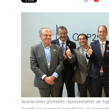


Asociaciones gremiales representantes de Arge
España se reunieron para firmar un compromis