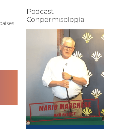
Podcast
Conpermisología
países.