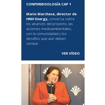
CONPERMISOLOGÍA CAP 1
Mario Marchese, director de
HNH Energy,
conversa sobre
los alcances del proyecto, las
acciones medioambientales,
con la comunidadad y los
desafíos que aún deben
sortear.
VER VÍDEO