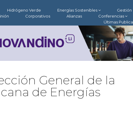
Hidrógeno Verde
Energías Sostenibles
Gestión 
inión
Corporativos
Alianzas
Conferencias
Últimas Public
cción General de la
icana de Energías