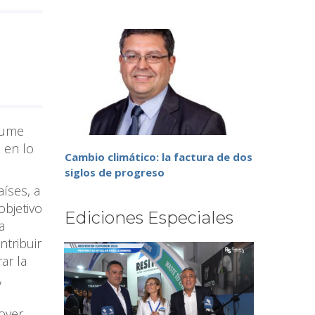
sume
 en lo
Cambio climático: la factura de dos
siglos de progreso
íses, a
bjetivo
Ediciones Especiales
a
ntribuir
ar la
,
over