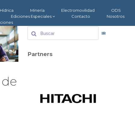
Hídrica
Minería
Electromovilidad
ODS
Ediciones Especiales
Contacto
Nosotros
aciones
IR
Partners
 de