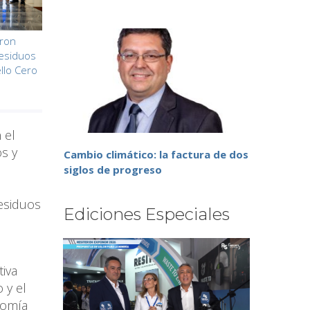
aron
esiduos
llo Cero
 el
os y
Cambio climático: la factura de dos
siglos de progreso
esiduos
Ediciones Especiales
tiva
 y el
nomía