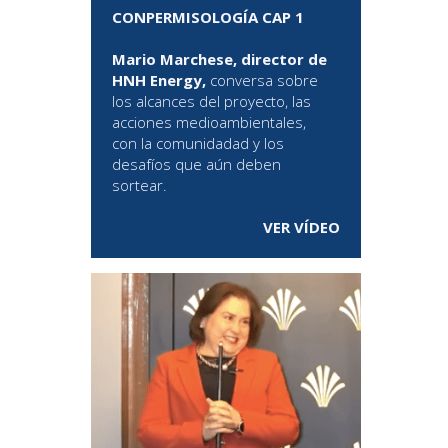
CONPERMISOLOGÍA CAP 1
Mario Marchese, director de
HNH Energy,
conversa sobre
los alcances del proyecto, las
acciones medioambientales,
con la comunidadad y los
desafíos que aún deben
sortear.
VER VÍDEO