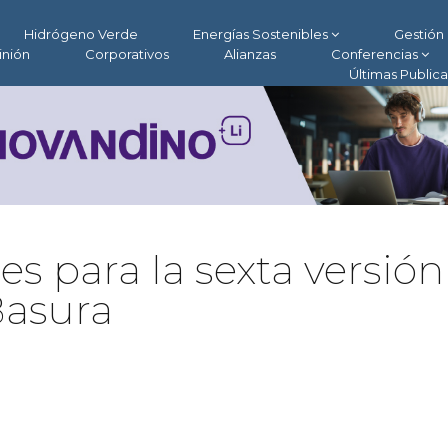
Hidrógeno Verde
Energías Sostenibles
Gestión 
inión
Corporativos
Alianzas
Conferencias
Últimas Public
s para la sexta versión
Basura