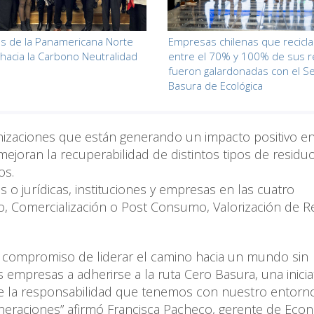
s de la Panamericana Norte
Empresas chilenas que recicl
hacia la Carbono Neutralidad
entre el 70% y 100% de sus r
fueron galardonadas con el Se
Basura de Ecológica
anizaciones que están generando un impacto positivo en
joran la recuperabilidad de distintos tipos de residu
os.
 o jurídicas, instituciones y empresas en las cuatro
o, Comercialización o Post Consumo, Valorización de R
o compromiso de liderar el camino hacia un mundo sin
mpresas a adherirse a la ruta Cero Basura, una inicia
e la responsabilidad que tenemos con nuestro entorno
neraciones” afirmó Francisca Pacheco, gerente de Eco