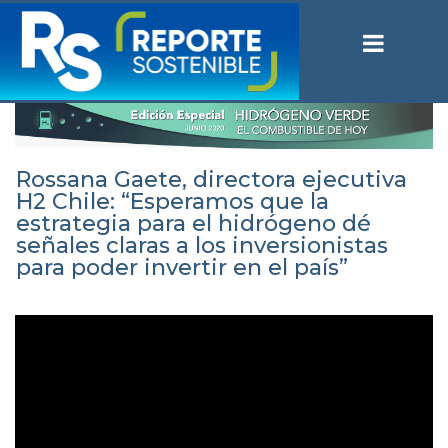
Rossana Gaete, directora ejecutiva
H2 Chile: “Esperamos que la
estrategia para el hidrógeno dé
señales claras a los inversionistas
para poder invertir en el país”