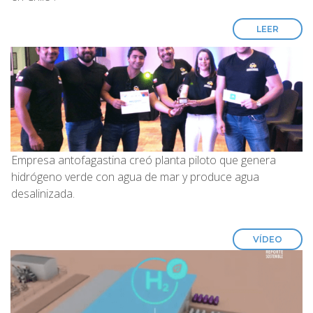
LEER
Empresa antofagastina creó planta piloto que genera
hidrógeno verde con agua de mar y produce agua
desalinizada.
VÍDEO