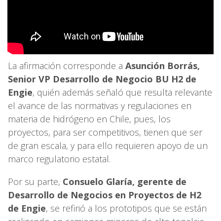
La afirmación corresponde a
Asunción Borrás,
Senior VP Desarrollo de Negocio BU H2 de
Engie
, quién además señaló que resulta relevante
el avance de las normativas y regulaciones en
materia de hidrógeno en Chile, pues, los
proyectos, para ser competitivos, tienen que ser
de gran escala, y para ello requieren apoyo de un
marco regulatorio estatal.
Por su parte,
Consuelo Glaría, gerente de
Desarrollo de Negocios en Proyectos de H2
de Engie
, se refirió a los prototipos que se están