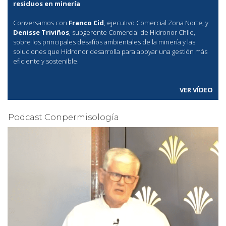
residuos en minería
Conversamos con
Franco Cid
, ejecutivo Comercial Zona Norte, y
Denisse Triviños
, subgerente Comercial de Hidronor Chile,
sobre los principales desafíos ambientales de la minería y las
soluciones que Hidronor desarrolla para apoyar una gestión más
eficiente y sostenible.
VER VÍDEO
Podcast Conpermisología