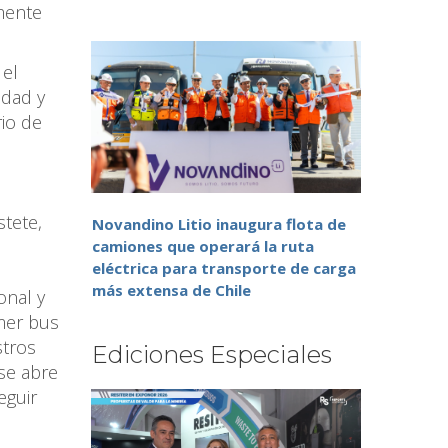
mente
 el
idad y
rio de
stete,
Novandino Litio inaugura flota de
s
camiones que operará la ruta
eléctrica para transporte de carga
más extensa de Chile
onal y
imer bus
stros
Ediciones Especiales
se abre
eguir