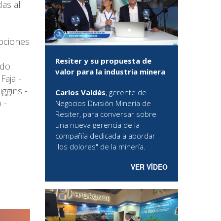
as al
opciones
Resiter y su propuesta de
do.
valor para la industria minera
Faja -
ggins -
Carlos Valdés
, gerente de
 -
Negocios División Minería de
Resiter, para conversar sobre
una nueva gerencia de la
compañía dedicada a abordar
"los dolores" de la minería.
VER VÍDEO