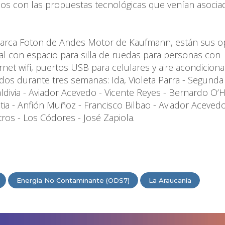
s con las propuestas tecnológicas que venían asociad
o, marca Foton de Andes Motor de Kaufmann, están sus 
rsal con espacio para silla de ruedas para personas con
net wifi, puertos USB para celulares y aire acondiciona
idos durante tres semanas: Ida, Violeta Parra - Segunda 
ldivia - Aviador Acevedo - Vicente Reyes - Bernardo O’Hi
tia - Anfión Muñoz - Francisco Bilbao - Aviador Acevedo
tros - Los Códores - José Zapiola.
Energía No Contaminante (ODS7)
La Araucanía