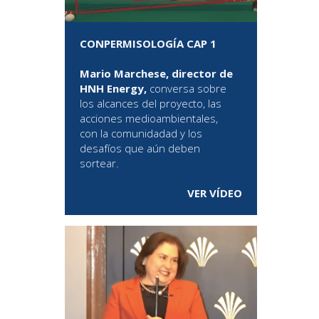
CONPERMISOLOGÍA CAP 1
Mario Marchese, director de
HNH Energy,
conversa sobre
los alcances del proyecto, las
acciones medioambientales,
con la comunidadad y los
desafíos que aún deben
sortear.
VER VÍDEO