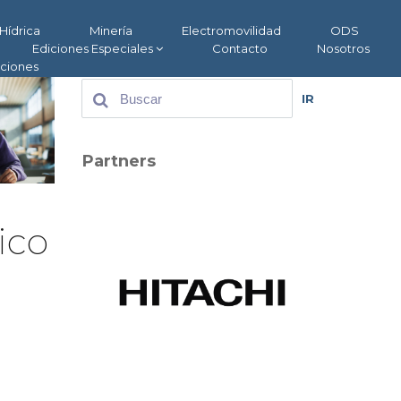
Hídrica
Minería
Electromovilidad
ODS
Ediciones Especiales
Contacto
Nosotros
aciones
IR
Partners
ico