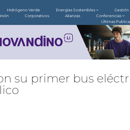
Hidrógeno Verde
Energías Sostenibles
Gestión 
inión
Corporativos
Alianzas
Conferencias
Últimas Public
con su primer bus eléctr
lico