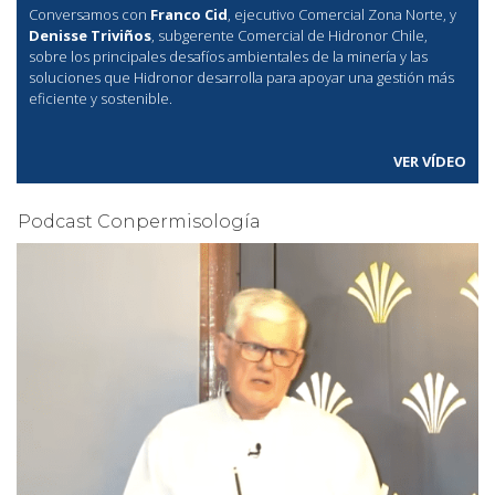
Conversamos con
Franco Cid
, ejecutivo Comercial Zona Norte, y
Denisse Triviños
, subgerente Comercial de Hidronor Chile,
sobre los principales desafíos ambientales de la minería y las
soluciones que Hidronor desarrolla para apoyar una gestión más
eficiente y sostenible.
VER VÍDEO
Podcast Conpermisología