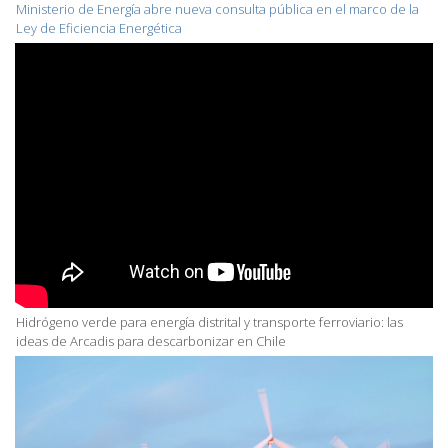
Ministerio de Energía abre nueva consulta pública en el marco de la
Ley de Eficiencia Energética
Hidrógeno verde para energía distrital y transporte ferroviario: las
ideas de Arcadis para descarbonizar en Chile