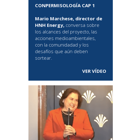
CONPERMISOLOGÍA CAP 1
Mario Marchese, director de
HNH Energy,
conversa sobre
los alcances del proyecto, las
acciones medioambientales,
con la comunidadad y los
desafíos que aún deben
sortear.
VER VÍDEO