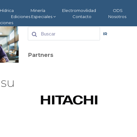
Hídrica
Minería
Electromovilidad
ODS
Ediciones Especiales
Contacto
Nosotros
aciones
IR
Partners
 su