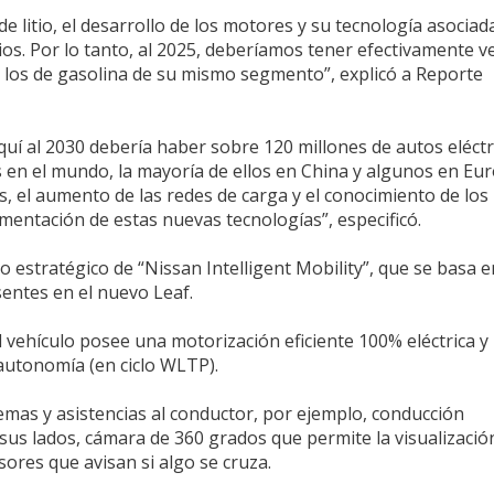
e litio, el desarrollo de los motores y su tecnología asociad
ios. Por lo tanto, al 2025, deberíamos tener efectivamente v
 a los de gasolina de su mismo segmento”, explicó a Reporte
quí al 2030 debería haber sobre 120 millones de autos eléctr
nes en el mundo, la mayoría de ellos en China y algunos en Eu
s, el aumento de las redes de carga y el conocimiento de los
entación de estas nuevas tecnologías”, especificó.
 estratégico de “Nissan Intelligent Mobility”, que se basa e
sentes en el nuevo Leaf.
l vehículo posee una motorización eficiente 100% eléctrica y 
autonomía (en ciclo WLTP).
temas y asistencias al conductor, por ejemplo, conducción
sus lados, cámara de 360 grados que permite la visualizació
sores que avisan si algo se cruza.