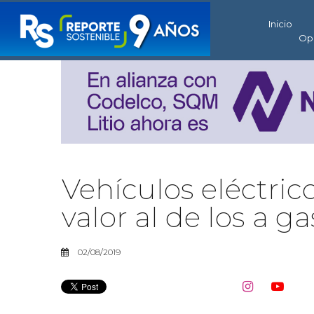
Inicio
Op
Vehículos eléctri
valor al de los a g
02/08/2019

