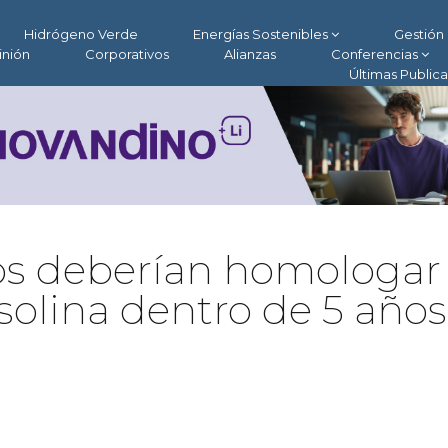
Hidrógeno Verde
Energías Sostenibles
Gestión 
inión
Corporativos
Alianzas
Conferencias
Últimas Public
cos deberían homologar
asolina dentro de 5 años