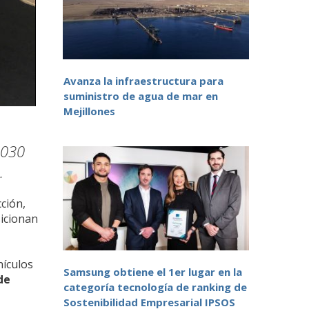
Avanza la infraestructura para
suministro de agua de mar en
Mejillones
2030
.
ción,
sicionan
hículos
Samsung obtiene el 1er lugar en la
de
categoría tecnología de ranking de
Sostenibilidad Empresarial IPSOS