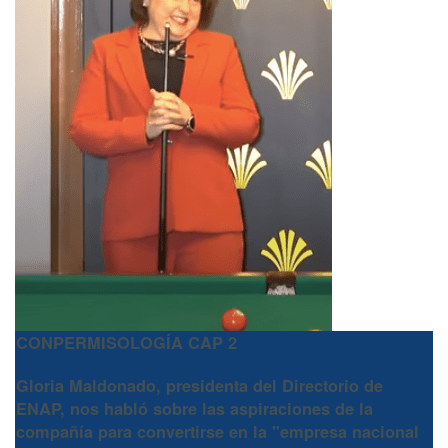
CONPERMISOLOGÍA CAP 2
Gloria Maldonado, presidenta del Directorio de
ENAP
, nos habló sobre las aspiraciones de la
compañía para convertirse en la "empresa nacional