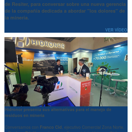
de Resiter, para conversar sobre una nueva gerencia
de la compañía dedicada a abordar "los dolores" de
la minería.
VER VÍDEO
Hidronor presenta sus alternativas para el manejo de
residuos en minería
Conversamos con
Franco Cid
, ejecutivo Comercial Zona Norte,