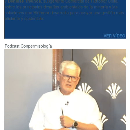
y
Denisse Triviños
, subgerente Comercial de Hidronor Chile,
sobre los principales desafíos ambientales de la minería y las
soluciones que Hidronor desarrolla para apoyar una gestión más
eficiente y sostenible.
VER VÍDEO
Podcast Conpermisología