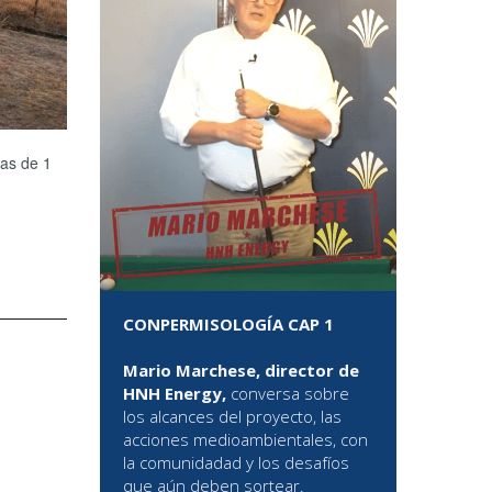
ías de 1
CONPERMISOLOGÍA CAP 1
Mario Marchese, director de
HNH Energy,
conversa sobre
los alcances del proyecto, las
acciones medioambientales, con
la comunidadad y los desafíos
que aún deben sortear.