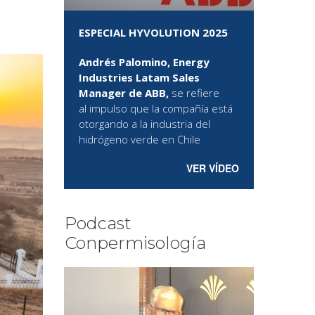
ESPECIAL HYVOLUTION 2025
Andrés Palomino, Energy
Industries Latam Sales
Manager de ABB,
se refiere
al
impulso que la compañía está
otorgando a la industria del
hidrógeno verde en Chile
VER VÍDEO
Podcast
Conpermisología