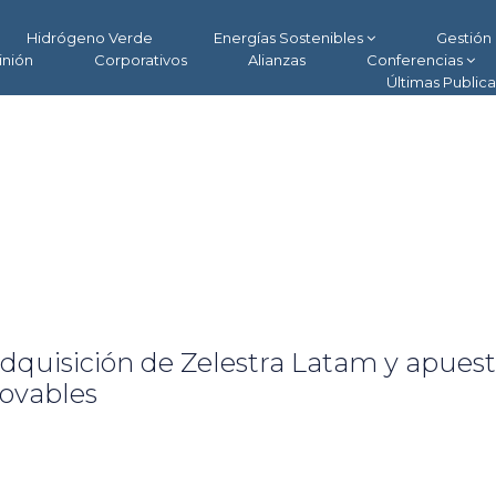
Hidrógeno Verde
Energías Sostenibles
Gestión 
inión
Corporativos
Alianzas
Conferencias
Últimas Public
 adquisición de Zelestra Latam y apues
novables