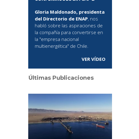
Gloria Maldonado, presidenta
del Directorio de ENAP
, nos
habló sobre las aspiraciones de
la compañía para convertirse en
la "empresa nacional
multienergética" de Chile.
VER VÍDEO
Últimas Publicaciones