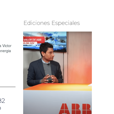
Ediciones Especiales
 Victor
 energia
82
o