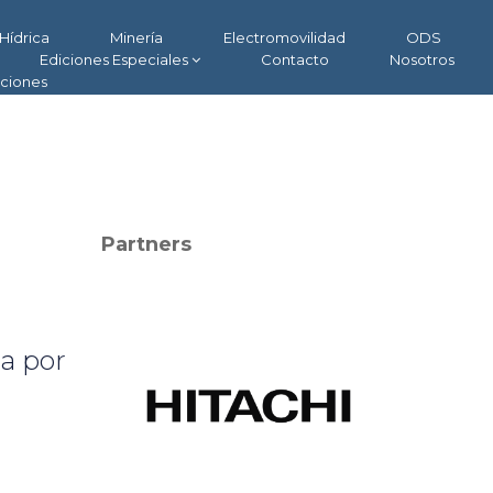
Hídrica
Minería
Electromovilidad
ODS
Ediciones Especiales
Contacto
Nosotros
aciones
Partners
ta por