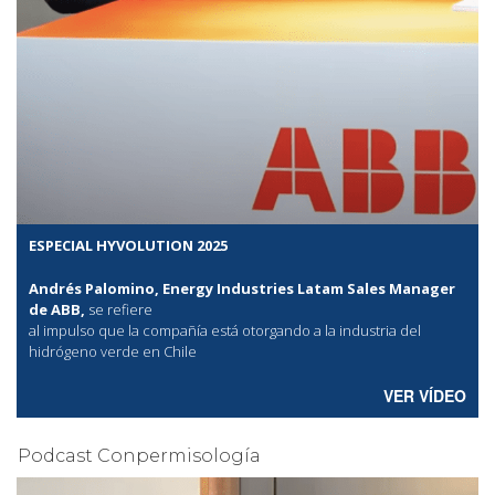
ESPECIAL HYVOLUTION 2025
Andrés Palomino, Energy Industries Latam Sales Manager
de ABB,
se refiere
al
impulso que la compañía está otorgando a la industria del
hidrógeno verde en Chile
VER VÍDEO
Podcast Conpermisología