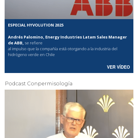
ESPECIAL HYVOLUTION 2025
Andrés Palomino, Energy Industries Latam Sales Manager
de ABB,
se refiere
al
impulso que la compañía está otorgando a la industria del
hidrógeno verde en Chile
VER VÍDEO
Podcast Conpermisología