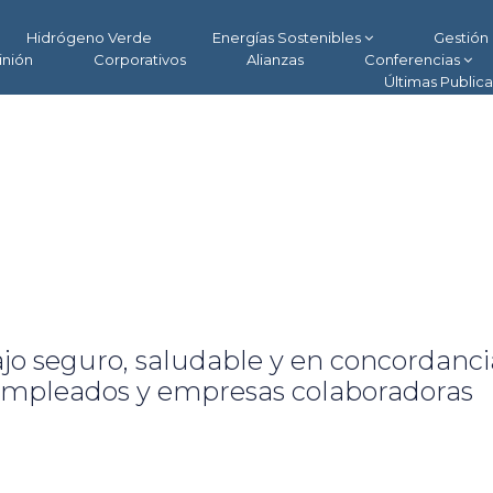
Hidrógeno Verde
Energías Sostenibles
Gestión 
inión
Corporativos
Alianzas
Conferencias
Últimas Public
jo seguro, saludable y en concordanci
empleados y empresas colaboradoras