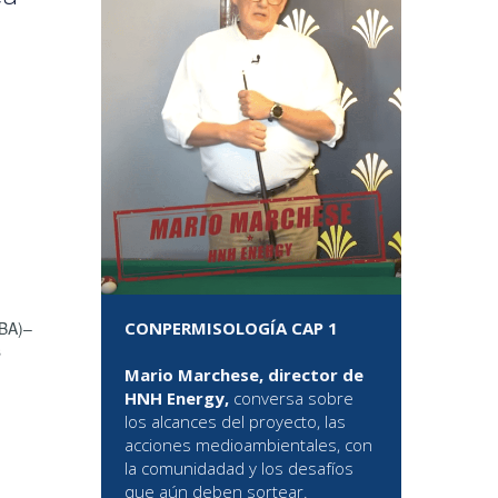
CONPERMISOLOGÍA CAP 1
EBA)–
s
Mario Marchese, director de
HNH Energy,
conversa sobre
los alcances del proyecto, las
acciones medioambientales, con
la comunidadad y los desafíos
que aún deben sortear.