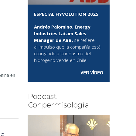
ESPECIAL HYVOLUTION 2025
Andrés Palomino, Energy
Industries Latam Sales
Manager de ABB,
se refiere
al
impulso que la compañía está
otorgando a la industria del
hidrógeno verde en Chile
VER VÍDEO
enina en
Podcast
Conpermisología
ca