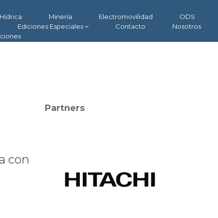
Hídrica
Minería
Electromovilidad
ODS
Ediciones Especiales
Contacto
Nosotros
aciones
Partners
a con