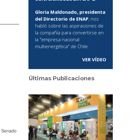
Gloria Maldonado, presidenta
del Directorio de ENAP
, nos
habló sobre las aspiraciones de
la compañía para convertirse en
la "empresa nacional
multienergética" de Chile.
VER VÍDEO
Últimas Publicaciones
l Senado