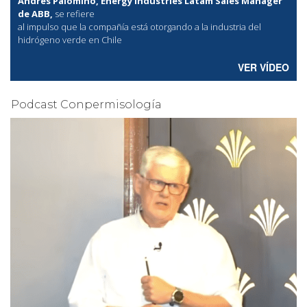
Andrés Palomino, Energy Industries Latam Sales Manager
de ABB,
se refiere
al
impulso que la compañía está otorgando a la industria del
hidrógeno verde en Chile
VER VÍDEO
Podcast Conpermisología