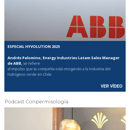
ESPECIAL HYVOLUTION 2025
Andrés Palomino, Energy Industries Latam Sales Manager
de ABB,
se refiere
al
impulso que la compañía está otorgando a la industria del
hidrógeno verde en Chile
VER VÍDEO
Podcast Conpermisología