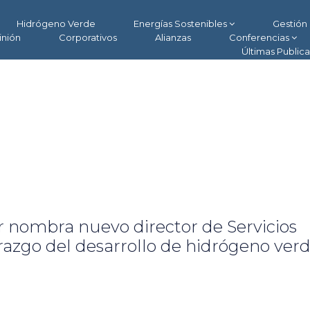
Hidrógeno Verde
Energías Sostenibles
Gestión 
inión
Corporativos
Alianzas
Conferencias
Últimas Public
nombra nuevo director de Servicios
razgo del desarrollo de hidrógeno ver