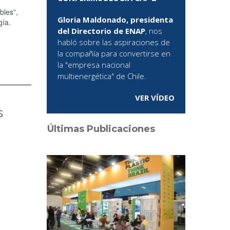
bles”,
Gloria Maldonado, presidenta
gía.
del Directorio de ENAP
, nos
habló sobre las aspiraciones de
la compañía para convertirse en
la "empresa nacional
multienergética" de Chile.
VER VÍDEO
s
Últimas Publicaciones