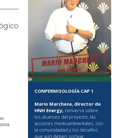
ógico
CONPERMISOLOGÍA CAP 1
Mario Marchese, director de
HNH Energy,
conversa sobre
los alcances del proyecto, las
eo
acciones medioambientales, con
 zona
la comunidadad y los desafíos
que aún deben sortear.