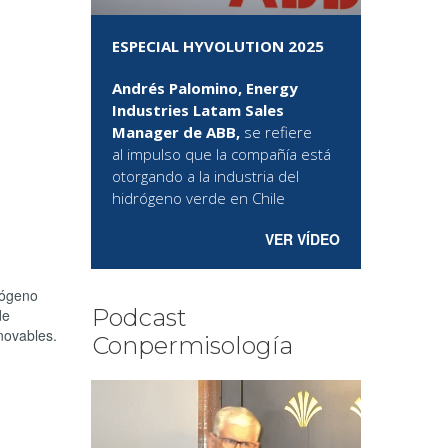
ESPECIAL HYVOLUTION 2025
Andrés Palomino, Energy
Industries Latam Sales
Manager de ABB,
se refiere
al
impulso que la compañía está
otorgando a la industria del
hidrógeno verde en Chile
VER VÍDEO
rógeno
Podcast
de
novables.
Conpermisología