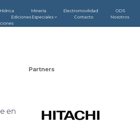
Hídrica
Minería
Electromovilidad
ODS
Ediciones Especiales
Contacto
Nosotros
aciones
Partners
de en