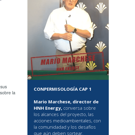
 sus
CONPERMISOLOGÍA CAP 1
 sobre la
Mario Marchese, director de
HNH Energy,
conversa sobre
los alcances del proyecto, las
acciones medioambientales, con
la comunidadad y los desafíos
que aún deben sortear.