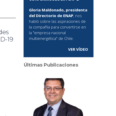
Gloria Maldonado, presidenta
del Directorio de ENAP
, nos
habló sobre las aspiraciones de
la compañía para convertirse en
des
la "empresa nacional
ID-19
multienergética" de Chile.
VER VÍDEO
Últimas Publicaciones