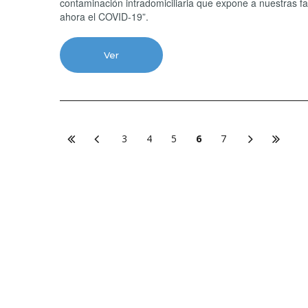
contaminación intradomiciliaria que expone a nuestras f
ahora el COVID-19”.
Ver
3
4
5
6
7