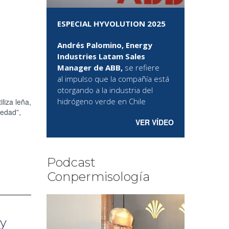
ESPECIAL HYVOLUTION 2025
Andrés Palomino, Energy
Industries Latam Sales
Manager de ABB,
se refiere
al
impulso que la compañía está
otorgando a la industria del
hidrógeno verde en Chile
liza leña,
medad”,
VER VÍDEO
Podcast
Conpermisología
 y