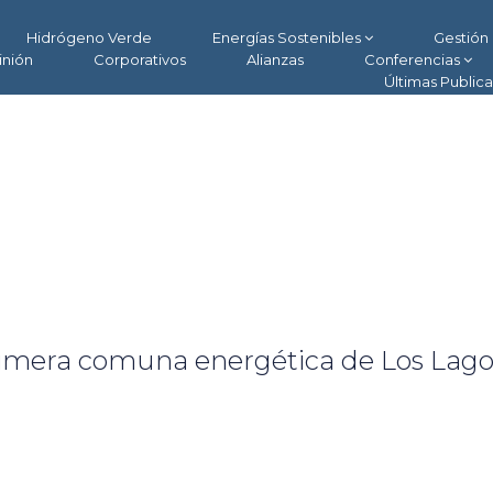
Hidrógeno Verde
Energías Sostenibles
Gestión 
inión
Corporativos
Alianzas
Conferencias
Últimas Public
primera comuna energética de Los Lago