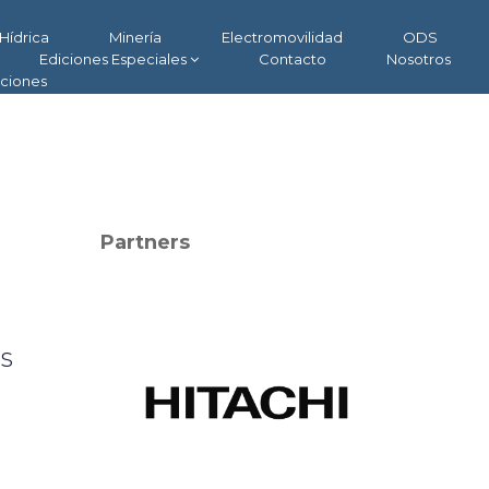
Hídrica
Minería
Electromovilidad
ODS
Ediciones Especiales
Contacto
Nosotros
aciones
Partners
s