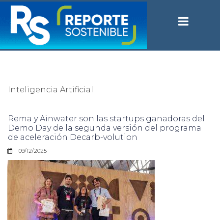
Inteligencia Artificial
Rema y Ainwater son las startups ganadoras del
Demo Day de la segunda versión del programa
de aceleración Decarb-volution
09/12/2025