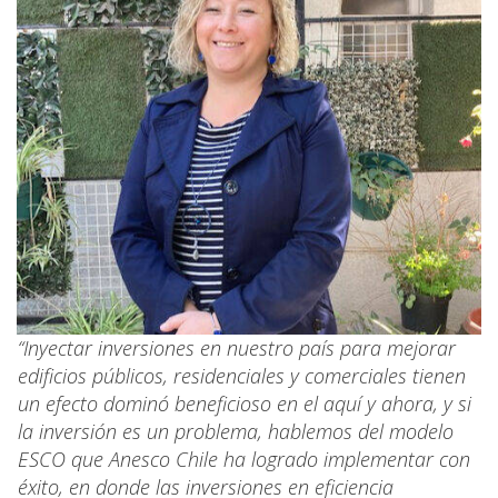
“Inyectar inversiones en nuestro país para mejorar
edificios públicos, residenciales y comerciales tienen
un efecto dominó beneficioso en el aquí y ahora, y si
la inversión es un problema, hablemos del modelo
ESCO que Anesco Chile ha logrado implementar con
éxito, en donde las inversiones en eficiencia